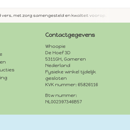
jd vers, met zorg samengesteld en kwaliteit voorop.
Met 
Contactgegevens
Whoopie
De Hoef 3D
e
5311GH, Gameren
den
Nederland
ucties
Fysieke winkel tijdelijk
ing
gesloten
KVK nummer: 65826116
Btw nummer:
NL002397346B57