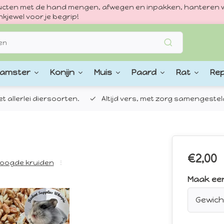
oducten met de hand mengen, afwegen en inpakken, hanteren w
kjewel voor je begrip!
amster
Konijn
Muis
Paard
Rat
Rep
 allerlei diersoorten.
Altijd vers, met zorg samengestel
€2,00
oogde kruiden
Maak ee
Gewich