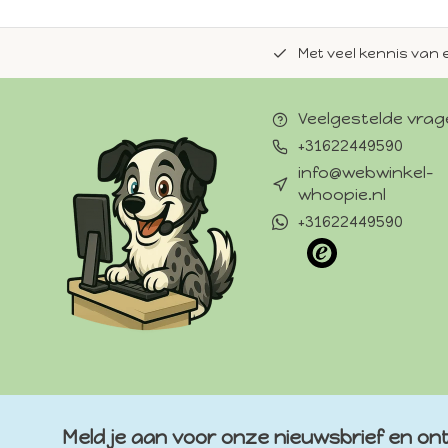
de natuurlijke Whoopie-recepten.
Met veel kennis van 
Veelgestelde vra
+31622449590
info@webwinkel-
whoopie.nl
+31622449590
Meld je aan voor onze nieuwsbrief en ont