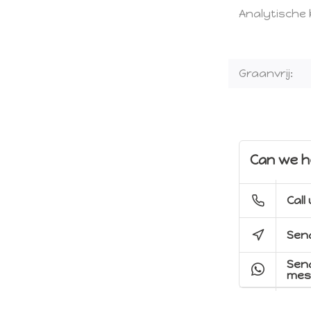
Analytische
Graanvrij:
Can we h
Call
Send
Sen
mes