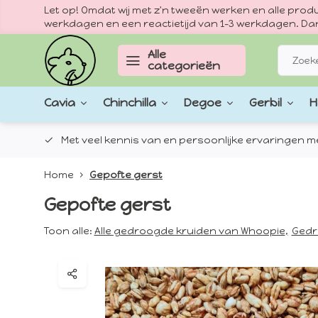
Let op! Omdat wij met z'n tweeën werken en alle pr
werkdagen en een reactietijd van 1–3 werkdagen. Dan
Alle
categorieën
Cavia
Chinchilla
Degoe
Gerbil
H
epten.
Met veel kennis van en persoonlijke ervaringen met
Home
Gepofte gerst
Gepofte gerst
Toon alle:
Alle gedroogde kruiden van Whoopie
,
Gedr