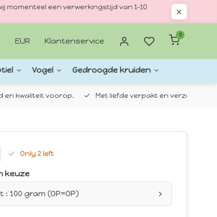
ij momenteel een verwerkingstijd van 1–10
0
EUR
Klantenservice
tiel
Vogel
Gedroogde kruiden
d en kwaliteit voorop.
Met liefde verpakt en verzonden.
Only 2 left
n keuze
t : 100 gram (OP=OP)