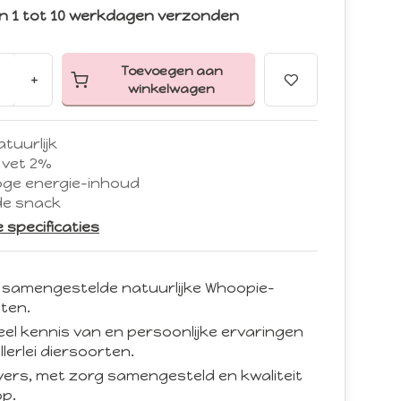
n 1 tot 10 werkdagen verzonden
Toevoegen aan
+
winkelwagen
tuurlijk
 vet 2%
oge energie-inhoud
e snack
le specificaties
 samengestelde natuurlijke Whoopie-
ten.
eel kennis van en persoonlijke ervaringen
llerlei diersoorten.
d vers, met zorg samengesteld en kwaliteit
p.