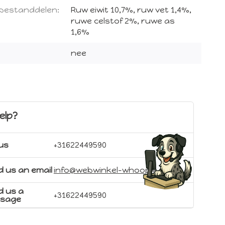
 bestanddelen:
Ruw eiwit 10,7%, ruw vet 1,4%,
ruwe celstof 2%, ruwe as
1,6%
nee
elp?
 us
+31622449590
 us an email
info@webwinkel-whoopie.nl
d us a
+31622449590
sage