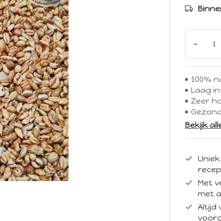
Binne
-
100% na
Laag in
Zeer h
Gezond
Bekijk al
Uniek
recep
Met v
met a
Altij
vooro