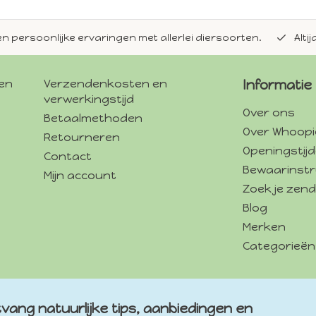
en persoonlijke ervaringen met allerlei diersoorten.
Alti
gen
Verzendenkosten en
Informatie
verwerkingstijd
Over ons
Betaalmethoden
Over Whoopi
Retourneren
Openingstij
Contact
Bewaarinstr
Mijn account
Zoek je zend
Blog
Merken
Categorieën
vang natuurlijke tips, aanbiedingen en