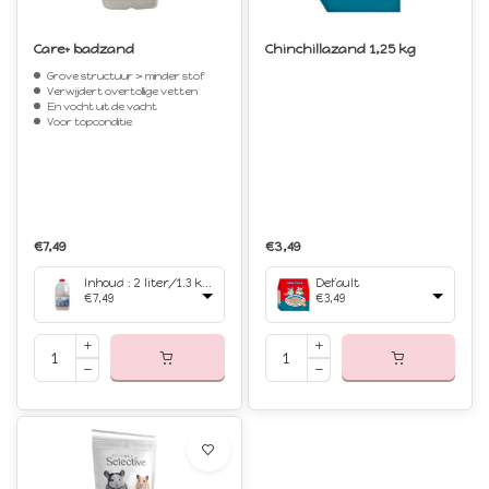
Care+ badzand
Chinchillazand 1,25 kg
Grove structuur > minder stof
Verwijdert overtollige vetten
En vocht uit de vacht
Voor topconditie
€7,49
€3,49
Inhoud : 2 liter/1.3 kilo
Default
€7,49
€3,49