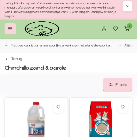
Let op! Omdat wij met z'n tweeën werken en alle producten met de hand
mengen, afwegen en inpakken, hanteren wij momenteel een verwerkingstijd
van 1–10 werkdagen en een reactietijd van 1–3 werkdagen. Dankjewel voor je
begrip!
0
Met veel kennis van en persoonlijke ervaringen met allerlei diersoorten.
Altijd v
Terug
Chinchillazand & aarde
Filters