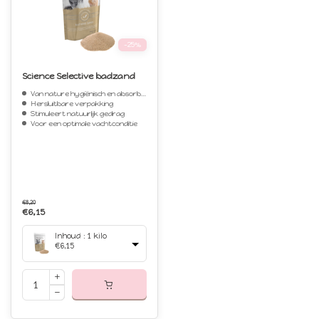
-25%
Science Selective badzand
Van nature hygiënisch en absorberend
Hersluitbare verpakking
Stimuleert natuurlijk gedrag
Voor een optimale vachtconditie
€8,20
€6,15
Inhoud : 1 kilo
€6,15