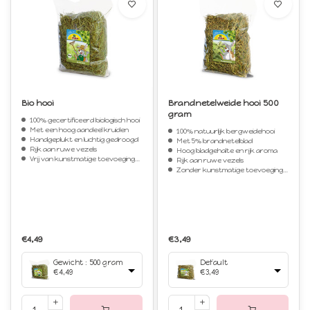
Bio hooi
Brandnetelweide hooi 500
gram
100% gecertificeerd biologisch hooi
Met een hoog aandeel kruiden
100% natuurlijk bergweidehooi
Handgeplukt en luchtig gedroogd
Met 5% brandnetelblad
Rijk aan ruwe vezels
Hoog bladgehalte en rijk aroma
Vrij van kunstmatige toevoegingen
Rijk aan ruwe vezels
Zonder kunstmatige toevoegingen
€4,49
€3,49
Gewicht : 500 gram
Default
€4,49
€3,49