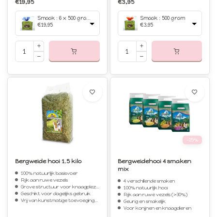
€19,95
€3,95
Smaak : 6 x 500 gram (extra voordelig!)
Smaak : 500 gram
€19,95
€3,95
-25%
Bergweide hooi 1.5 kilo
Bergweidehooi 4 smaken
mix
100% natuurlijk basisvoer
Rijk aan ruwe vezels
4 verschillende smaken
Grove structuur voor knaagplezier
100% natuurlijk hooi
Geschikt voor dagelijks gebruik
Rijk aan ruwe vezels (>30%)
Vrij van kunstmatige toevoegingen
Geurig en smakelijk
Voor konijnen en knaagdieren