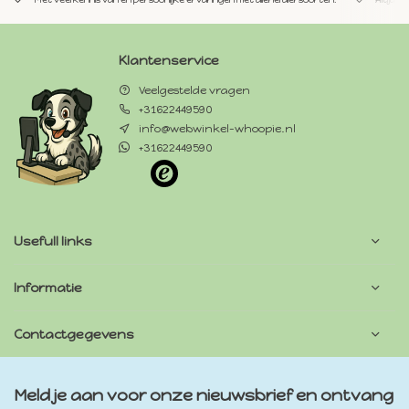
Klantenservice
Veelgestelde vragen
+31622449590
info@webwinkel-whoopie.nl
+31622449590
Usefull links
Informatie
Contactgegevens
Meld je aan voor onze nieuwsbrief en ontvang