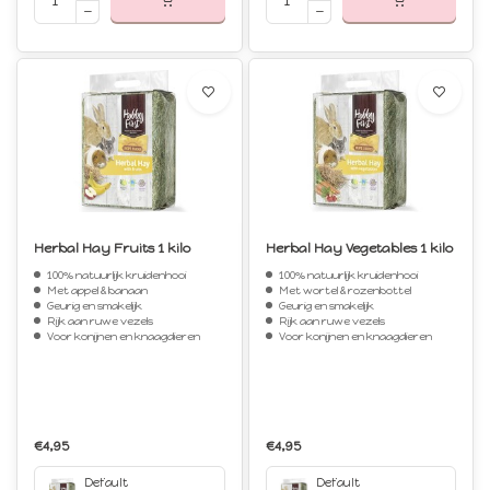
Herbal Hay Fruits 1 kilo
Herbal Hay Vegetables 1 kilo
100% natuurlijk kruidenhooi
100% natuurlijk kruidenhooi
Met appel & banaan
Met wortel & rozenbottel
Geurig en smakelijk
Geurig en smakelijk
Rijk aan ruwe vezels
Rijk aan ruwe vezels
Voor konijnen en knaagdieren
Voor konijnen en knaagdieren
€4,95
€4,95
Default
Default