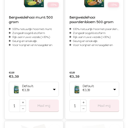
-15%
-15%
Bergweidehooi munt 500
Bergweidehooi
gram
paardenbloem 500 gram
100% natuurlijk hooi met munt
100% natuurlijk hooi met paardenbloem
Zongedroogd & stofarm
Zongedroogd & stofarm
Rijk aan ruwe vezels (>30%)
Rijk aan ruwe vezels (>30%)
Geurig en smakelijk
Geurig en smakelijk
Voor konijnen en knaagdieren
Voor konijnen en knaagdieren
€3,99
€3,99
€3,39
€3,39
Default
Default
€3,39
€3,39
Mail mij
Mail mij