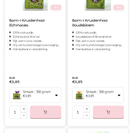
-8%
-8%
Barn-I Kruidenhooi
Barn-I Kruidenhooi
Echinacea
Goudsbloem
100% natuurlijk
100% natuurlijk
Echinacea & Wortel
Goudsbloem & Brandnetel
Rijk aan ruwe vezels
Rijk aan ruwe vezels
Vrij van kunstmatige toevoegingen
Vrij van kunstmatige toevoegingen
Hersluitbare verpakking
Hersluitbare verpakking
€4,29
€4,29
€3,95
€3,95
Smaak : 500 gram
Smaak : 500 gram
€3,95
€3,95