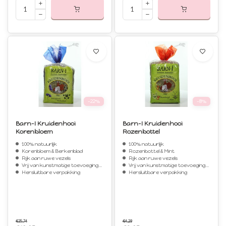
-22%
-8%
Barn-I Kruidenhooi
Barn-I Kruidenhooi
Korenbloem
Rozenbottel
100% natuurlijk
100% natuurlijk
Korenbloem & Berkenblad
Rozenbottel & Mint
Rijk aan ruwe vezels
Rijk aan ruwe vezels
Vrij van kunstmatige toevoegingen
Vrij van kunstmatige toevoegingen
Hersluitbare verpakking
Hersluitbare verpakking
€25,74
€4,29