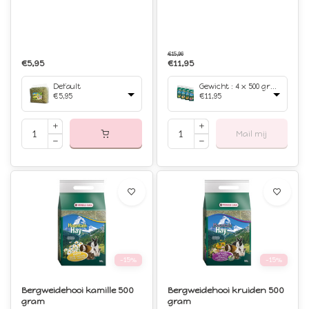
€15,96
€5,95
€11,95
Default
Gewicht : 4 x 500 gram
€5,95
€11,95
Mail mij
-15%
-15%
Bergweidehooi kamille 500
Bergweidehooi kruiden 500
gram
gram