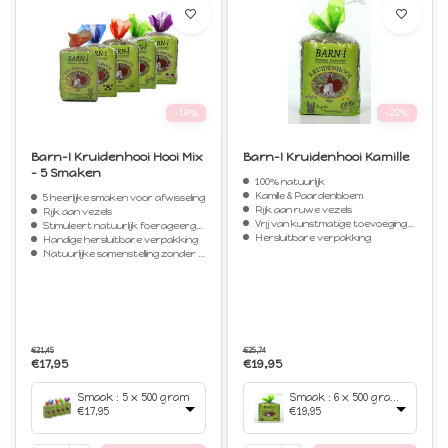
-16%
-22%
Barn-I Kruidenhooi Hooi Mix
Barn-I Kruidenhooi Kamille
- 5 Smaken
100% natuurlijk
Kamille & Paardenbloem
5 heerlijke smaken voor afwisseling
Rijk aan ruwe vezels
Rijk aan vezels
Vrij van kunstmatige toevoegingen
Stimuleert natuurlijk foerageergedrag
Hersluitbare verpakking
Handige hersluitbare verpakking
Natuurlijke samenstelling zonder toevoegingen
€21,45
€25,74
€17,95
€19,95
Smaak : 5 x 500 gram
Smaak : 6 x 500 gram (extra voordelig!)
€17,95
€19,95