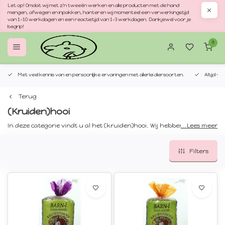
Let op! Omdat wij met z'n tweeën werken en alle producten met de hand
mengen, afwegen en inpakken, hanteren wij momenteel een verwerkingstijd
van 1–10 werkdagen en een reactietijd van 1–3 werkdagen. Dankjewel voor je
begrip!
0
Met veel kennis van en persoonlijke ervaringen met allerlei diersoorten.
Altijd v
Terug
(Kruiden)hooi
In deze categorie vindt u al het (kruiden)hooi. Wij hebben een zeer
...Lees meer
groot assortiment aan verschillende soorten hooi, hooi met kruiden,
hooi met fruit of groente of 'normaal' hooi zonder toevoegingen.
Filters