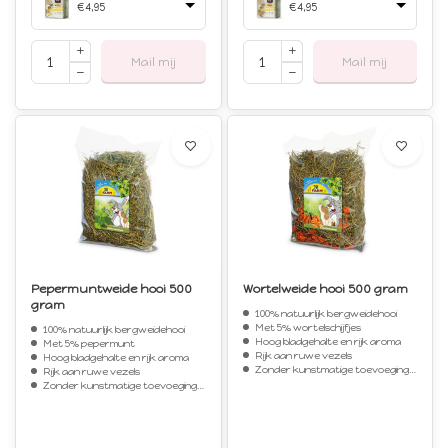
€4,95
€4,95
Mail mij
Mail mij
Pepermuntweide hooi 500
Wortelweide hooi 500 gram
gram
100% natuurlijk bergweidehooi
Met 5% wortelschijfjes
100% natuurlijk bergweidehooi
Hoog bladgehalte en rijk aroma
Met 5% pepermunt
Rijk aan ruwe vezels
Hoog bladgehalte en rijk aroma
Zonder kunstmatige toevoegingen
Rijk aan ruwe vezels
Zonder kunstmatige toevoegingen