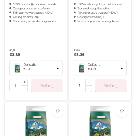
100% natuurlijk hooi met kamille
100% natuurlijk hooi met kruiden
Zongedroogd en stofarm
Zongedroogd & stofarm
Rijk aan ruwe vezels (>30%)
Rijk aan ruwe vezels (>30%)
Geurig en smakelijk
Geurig en smakelijk
Voor konijnen en knaagdieren
Voor konijnen en knaagdieren
€3,99
€3,99
€3,39
€3,39
Default
Default
€3,39
€3,39
Mail mij
Mail mij