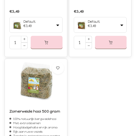
€3,49
€3,49
Default
Default
€3,49
€3,49
Zomerweide hooi 500 gram
100% natuurlijk bergweidehooi
Met extra bloemen
Hoog bladgehalte en rijk aroma
Rijk aan ruwe vezels
Zonder kunstmatige toevoegingen