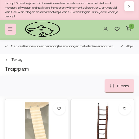
Let op! Omdat wij met z'n tweeën werken en alle producten met de hand
mengen, afwegen en inpakken, hanteren wij momenteel een verwerkingstijd
van 1–10 werkdagen en een reactietijd van 1–3 werkdagen. Dankjewel voor je
begrip!
0
Met veel kennis van en persoonlijke ervaringen met allerlei diersoorten.
Altijd v
Terug
Trappen
Filters