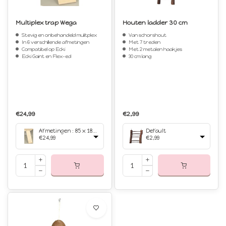
Multiplex trap Wega
Houten ladder 30 cm
Stevig en onbehandeld mulitplex
Van schorshout
In 6 verschillende afmetingen
Met 7 treden
Compatibel op Ecki
Met 2 metalen haakjes
Ecki Gaint en Flex-ed
30 cm lang
€24,99
€2,99
Afmetingen : 85 x 18 cm
Default
€24,99
€2,99