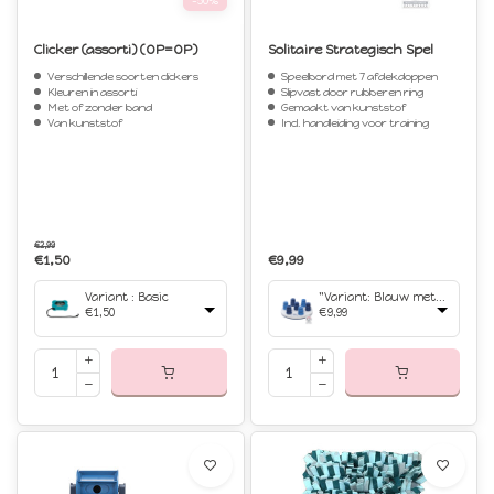
-50%
Clicker (assorti) (OP=OP)
Solitaire Strategisch Spel
Verschillende soorten clickers
Speelbord met 7 afdekdoppen
Kleuren in assorti
Slipvast door rubberen ring
Met of zonder band
Gemaakt van kunststof
Van kunststof
Incl. handleiding voor training
€2,99
€1,50
€9,99
Variant : Basic
"Variant: Blauw met wit","Afmetingen: Ø 20 cm"
€1,50
€9,99