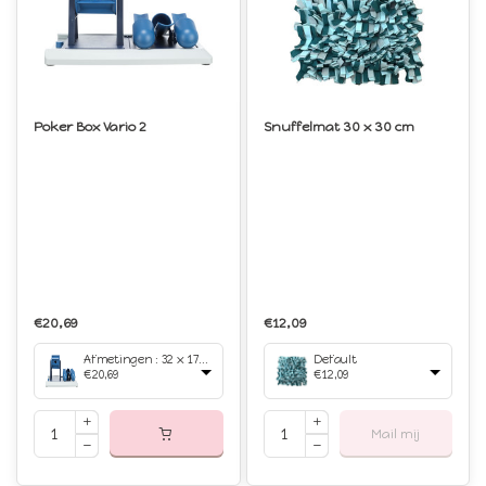
Poker Box Vario 2
Snuffelmat 30 x 30 cm
€20,69
€12,09
Afmetingen : 32 x 17 cm
Default
€20,69
€12,09
Mail mij