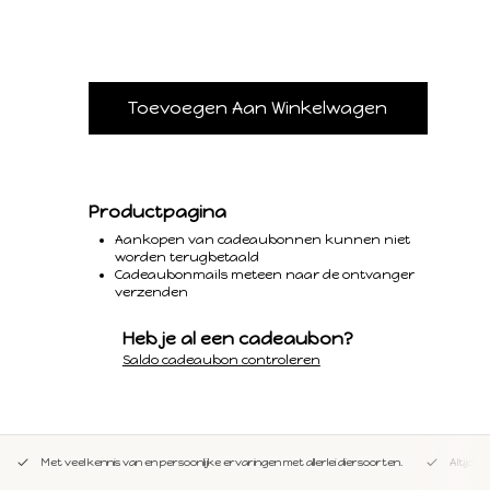
Productpagina
Aankopen van cadeaubonnen kunnen niet
worden terugbetaald
Cadeaubonmails meteen naar de ontvanger
verzenden
Heb je al een cadeaubon?
Saldo cadeaubon controleren
Met veel kennis van en persoonlijke ervaringen met allerlei diersoorten.
Altijd 