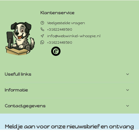
Klantenservice
Veelgestelde vragen
+31622449590
info@webwinkel-whoopie.nl
+31622449590
Usefull links
Informatie
Contactgegevens
Meld je aan voor onze nieuwsbrief en ontvang
natuurlijke tips, aanbiedingen en nieuws over