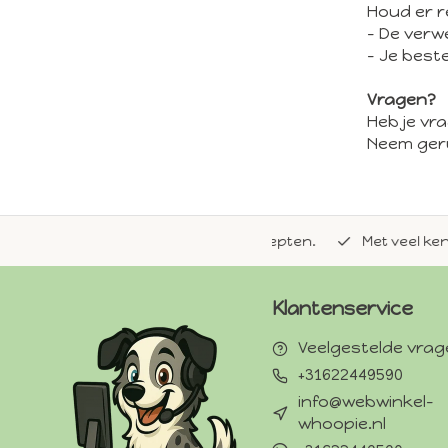
Houd er r
- De verw
- Je best
Vragen?
Heb je vr
Neem geru
de natuurlijke Whoopie-recepten.
Met veel kennis van 
Klantenservice
Veelgestelde vra
+31622449590
info@webwinkel-
whoopie.nl