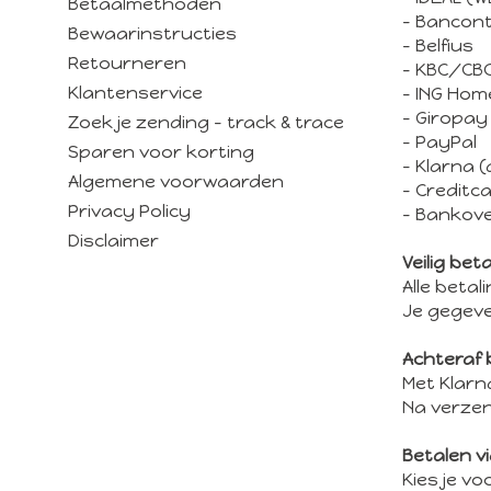
Betaalmethoden
- Bancon
Bewaarinstructies
- Belfius
Retourneren
- KBC/CB
Klantenservice
- ING Hom
- Giropay
Zoek je zending - track & trace
- PayPal
Sparen voor korting
- Klarna 
Algemene voorwaarden
- Creditc
Privacy Policy
- Bankove
Disclaimer
Veilig bet
Alle beta
Je gegeve
Achteraf 
Met Klarn
Na verzen
Betalen v
Kies je v