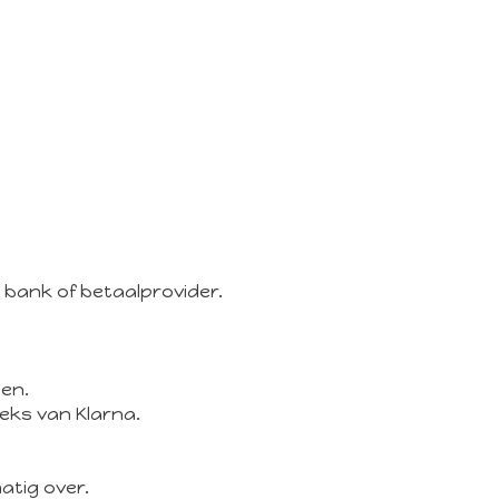
n bank of betaalprovider.
len.
eeks van Klarna.
atig over.