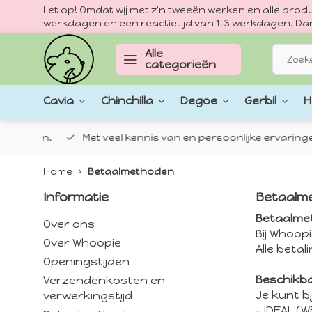
Let op! Omdat wij met z'n tweeën werken en alle pr
werkdagen en een reactietijd van 1–3 werkdagen. Dan
Alle
categorieën
Cavia
Chinchilla
Degoe
Gerbil
H
epten.
Met veel kennis van en persoonlijke ervaringen met
Home
Betaalmethoden
Informatie
Betaalm
Betaalme
Over ons
Bij Whoopi
Over Whoopie
Alle betal
Openingstijden
Beschikb
Verzendenkosten en
Je kunt b
verwerkingstijd
- IDEAL (