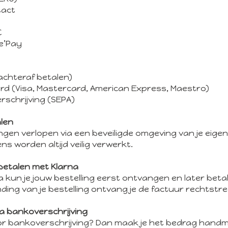
tact
C
e’Pay
(achteraf betalen)
ard (Visa, Mastercard, American Express, Maestro)
rschrijving (SEPA)
alen
lingen verlopen via een beveiligde omgeving van je eige
ns worden altijd veilig verwerkt.
betalen met Klarna
a kun je jouw bestelling eerst ontvangen en later beta
ding van je bestelling ontvang je de factuur rechtstr
ia bankoverschrijving
oor bankoverschrijving? Dan maak je het bedrag handm