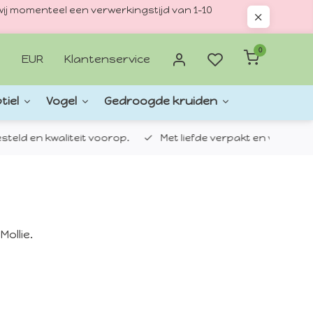
ij momenteel een verwerkingstijd van 1–10
0
EUR
Klantenservice
tiel
Vogel
Gedroogde kruiden
d en kwaliteit voorop.
Met liefde verpakt en verzonden.
ollie.