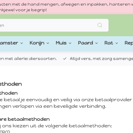
oducten met de hand mengen, afwegen en inpakken, hanteren w
kjewel voor je begrip!
amster
Konijn
Muis
Paard
Rat
Rep
 allerlei diersoorten.
Altijd vers, met zorg samengestel
ethoden
thoden
e betaal je eenvoudig en veilig via onze betaalprovider M
ingen verlopen via een beveiligde verbinding.
are betaalmethoden
ij ons kiezen uit de volgende betaalmethoden:
WERO)