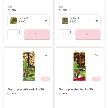
€4,19
€4,29
€3,95
€3,95
Default
Default
€3,95
€3,95
-6%
-6%
Farmys pastinaak 2 x 70
Farmys rode biet 2 x 70
gram
gram