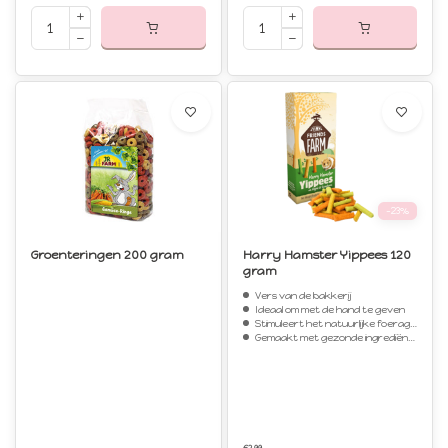
-23%
Groenteringen 200 gram
Harry Hamster Yippees 120
gram
Vers van de bakkerij
Ideaal om met de hand te geven
Stimuleert het natuurlijke foerageergedrag
Gemaakt met gezonde ingrediënten