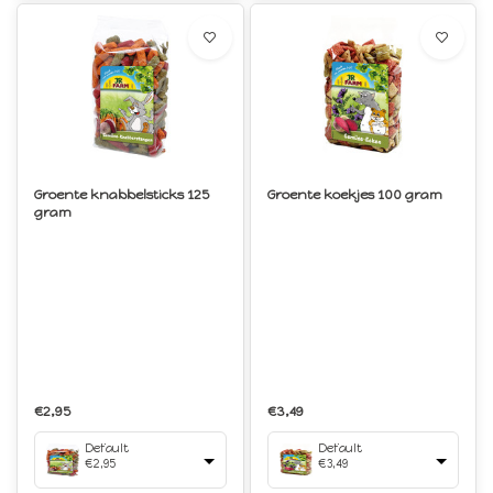
Groente knabbelsticks 125
Groente koekjes 100 gram
gram
€2,95
€3,49
Default
Default
€2,95
€3,49