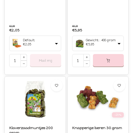
€2,99
€6,29
€2,05
€5,95
Default
Gewicht : 400 gram
€2,05
€5,95
Mail mij
-21%
Klaverzaadmuntjes 200
Knapperige beren 30 gram
gram