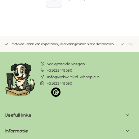
Met veel kennis van en persoonlijke ervaringen met allerlei diersoorten.
Altijd 
Veelgestelde vragen
+31622449590
info@webwinkel-whoopie.nl
+31622449590
Usefull links
Informatie