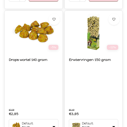
-5%
-12%
Drops wortel 140 gram
Erwtenringen 150 gram
€3,09
€4,49
€2,95
€3,95
Default
Default