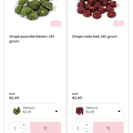
-5%
-5%
Drops paardenbloem 140
Drops rode biet 140 gram
gram
€3,09
€3,09
€2,95
€2,95
Default
Default
€2,95
€2,95