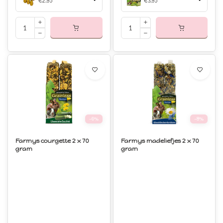
€2,95
€3,95
-6%
-8%
Farmys courgette 2 x 70
Farmys madeliefjes 2 x 70
gram
gram