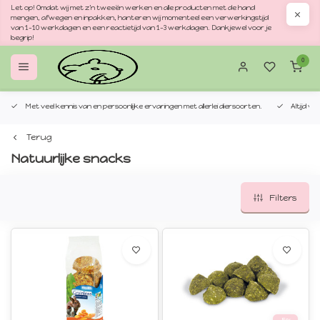
Let op! Omdat wij met z'n tweeën werken en alle producten met de hand
mengen, afwegen en inpakken, hanteren wij momenteel een verwerkingstijd
van 1–10 werkdagen en een reactietijd van 1–3 werkdagen. Dankjewel voor je
begrip!
0
Met veel kennis van en persoonlijke ervaringen met allerlei diersoorten.
Altijd v
Terug
Natuurlijke snacks
Filters