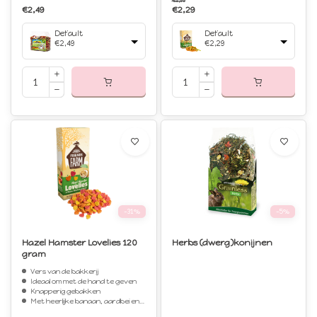
€2,99
€2,49
€2,29
Default
Default
€2,49
€2,29
-31%
-5%
Hazel Hamster Lovelies 120
Herbs (dwerg)konijnen
gram
Vers van de bakkerij
Ideaal om met de hand te geven
Knapperig gebakken
Met heerlijke banaan, aardbei en abrikoos