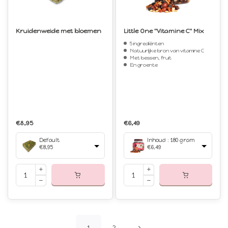
Kruidenweide met bloemen
Little One "Vitamine C" Mix
5 ingrediënten
Natuurlijke bron van vitamine C
Met bessen, fruit
En groente
€8,95
€6,49
Default
Inhoud : 180 gram
€8,95
€6,49
1
2