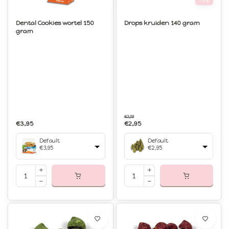
-5%
Dental Cookies wortel 150
Drops kruiden 140 gram
gram
€3,09
€3,95
€2,95
Default
Default
€3,95
€2,95