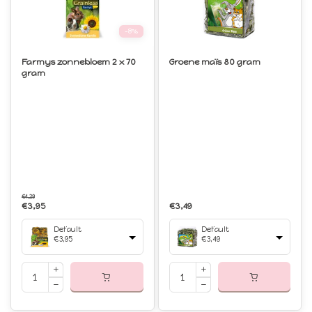
-8%
Farmys zonnebloem 2 x 70
Groene maïs 80 gram
gram
€4,29
€3,95
€3,49
Default
Default
€3,95
€3,49