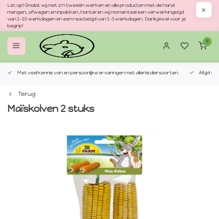
Let op! Omdat wij met z'n tweeën werken en alle producten met de hand
mengen, afwegen en inpakken, hanteren wij momenteel een verwerkingstijd
van 1–10 werkdagen en een reactietijd van 1–3 werkdagen. Dankjewel voor je
begrip!
0
Met veel kennis van en persoonlijke ervaringen met allerlei diersoorten.
Altijd v
Terug
Maïskolven 2 stuks