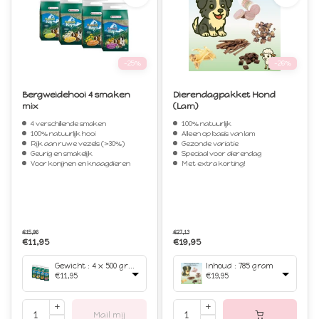
-25%
-26%
Bergweidehooi 4 smaken
Dierendagpakket Hond
mix
(Lam)
4 verschillende smaken
100% natuurlijk
100% natuurlijk hooi
Alleen op basis van lam
Rijk aan ruwe vezels (>30%)
Gezonde variatie
Geurig en smakelijk
Speciaal voor dierendag
Voor konijnen en knaagdieren
Met extra korting!
€15,96
€27,13
€11,95
€19,95
Gewicht : 4 x 500 gram
Inhoud : 785 gram
€11,95
€19,95
Mail mij