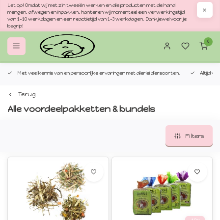
Let op! Omdat wij met z'n tweeën werken en alle producten met de hand
mengen, afwegen en inpakken, hanteren wij momenteel een verwerkingstijd
van 1–10 werkdagen en een reactietijd van 1–3 werkdagen. Dankjewel voor je
begrip!
0
Met veel kennis van en persoonlijke ervaringen met allerlei diersoorten.
Altijd v
Terug
Alle voordeelpakketten & bundels
Filters