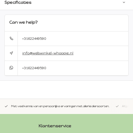
Specificaties
Can we help?
+31622449590
info@webwinkel-whoopie.nl
+31622449590
Met veel kennis van en persoonlijke ervaringen met allerlei diersoorten.
Altijd 
Klantenservice