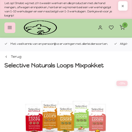
Let op! Omdat wij met z'n tweeën werken en alle producten met de hand
mengen, afwegen en inpakken, hanteren wij momenteel een verwerkingstijd
van 1–10 werkdagen en een reactietijd van 1–3 werkdagen. Dankjewel voor je
begrip!
0
Met veel kennis van en persoonlijke ervaringen met allerlei diersoorten.
Altijd v
Terug
Selective Naturals Loops Mixpakket
-33%