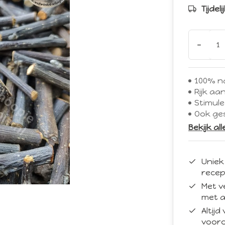
Tijdel
-
100% na
Rijk aa
Stimule
Ook ge
Bekijk al
Uniek
recep
Met v
met a
Altij
vooro