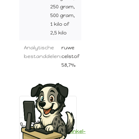
250 gram,
500 gram,
1 kilo of
2,5 kilo
Analytische
ruwe
bestanddelen:
celstof
58,7%
Can we help?
Call
+31622449590
us
info@webwinkel-
Send
us