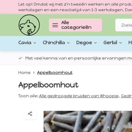
Let op! Omdat wij met z'n tweeën werken en alle pr
werkdagen en een reactietijd van 1–3 werkdagen. Dan
Alle
categorieën
Cavia
Chinchilla
Degoe
Gerbil
H
epten.
Met veel kennis van en persoonlijke ervaringen met
Home
Appelboomhout
Appelboomhout
Toon alle:
Alle gedroogde kruiden van Whoopie
,
Gedr