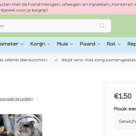
oducten met de hand mengen, afwegen en inpakken, hanteren w
kjewel voor je begrip!
amster
Konijn
Muis
Paard
Rat
Rep
 allerlei diersoorten.
Altijd vers, met zorg samengestel
€1,50
oogde kruiden
Maak ee
Gewich