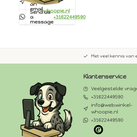
an
email
whoopie.nl
Send us
a
+31622449590
message
de natuurlijke Whoopie-recepten.
Met veel kennis van 
Klantenservice
Veelgestelde vra
+31622449590
info@webwinkel-
whoopie.nl
+31622449590