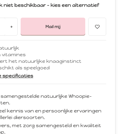
ijk niet beschikbaar – kies een alternatief
+
Mail mij
tuurlijk
n vitamines
ert het natuurlijke knaaginstinct
schikt als speelgoed
le specificaties
 samengestelde natuurlijke Whoopie-
ten.
eel kennis van en persoonlijke ervaringen
llerlei diersoorten.
d vers, met zorg samengesteld en kwaliteit
p.