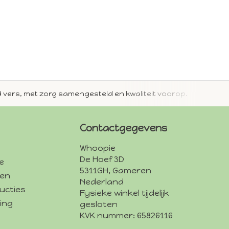
jd vers, met zorg samengesteld en kwaliteit voorop.
Met 
Contactgegevens
Whoopie
De Hoef 3D
e
5311GH, Gameren
den
Nederland
ucties
Fysieke winkel tijdelijk
ing
gesloten
KVK nummer: 65826116