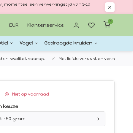
ij momenteel een verwerkingstijd van 1–10
0
EUR
Klantenservice
tiel
Vogel
Gedroogde kruiden
d en kwaliteit voorop.
Met liefde verpakt en verzonden.
Niet op voorraad
n keuze
t : 50 gram