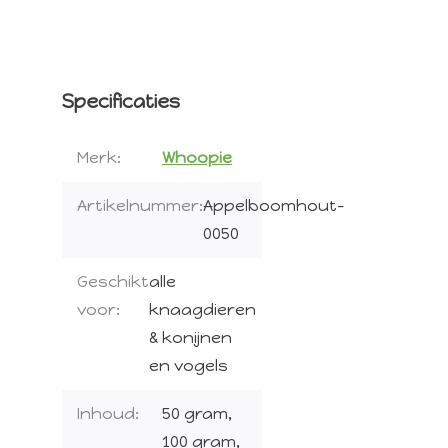
Specificaties
Merk:
Whoopie
Artikelnummer:
Appelboomhout-
0050
Geschikt
alle
voor:
knaagdieren
& konijnen
en vogels
Inhoud:
50 gram,
100 gram,