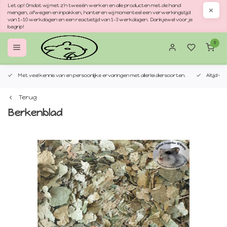
Let op! Omdat wij met z'n tweeën werken en alle producten met de hand
mengen, afwegen en inpakken, hanteren wij momenteel een verwerkingstijd
van 1–10 werkdagen en een reactietijd van 1–3 werkdagen. Dankjewel voor je
begrip!
0
Met veel kennis van en persoonlijke ervaringen met allerlei diersoorten.
Altijd v
Terug
Berkenblad