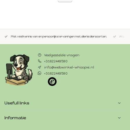
Met veel kennis van en persoonlijke ervaringen met allerlei diersoorten.
Altijd 
Veelgestelde vragen
+31622449590
info@webwinkel-whoopie.nl
+31622449590
Usefull links
Informatie