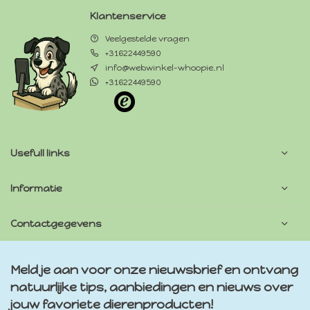
Klantenservice
Veelgestelde vragen
+31622449590
info@webwinkel-whoopie.nl
+31622449590
Usefull links
Informatie
Contactgegevens
Meld je aan voor onze nieuwsbrief en ontvang
natuurlijke tips, aanbiedingen en nieuws over
jouw favoriete dierenproducten!