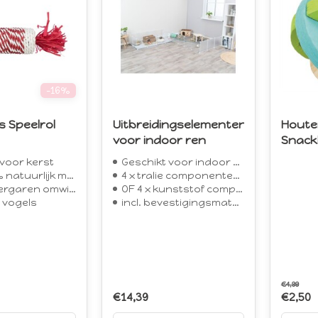
-16%
 Speelrol
Uitbreidingselementen
Houte
voor indoor ren
Snack
 voor kerst
Geschikt voor indoor ren
tuurlijk materiaal
4 x tralie componenten van 35 x 35 cm
garen omwikkeld
OF 4 x kunststof componenten van 35 x 35 cm
 vogels
incl. bevestigingsmateriaal
€4,99
€14,39
€2,50