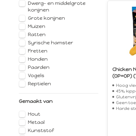
Dwerg- en middelgrote
kleindieren
konijnen
In het bedr
buitendiens
Grote konijnen
België en L
Muizen
Ondanks de
Ratten
authentiek 
Syrische hamster
bereidheid 
leverancie
Fretten
Vriendschap
Honden
Wij wensen 
Paarden
Chicken 
Een zeer p
Vogels
(OP=OP) (
Reptielen
TRIXIE coach
Hoog vle
45% kipp
jaargetijd
Glutenvri
Daarbij gaa
Gemaakt van
Geen toeg
actuele tre
Harde st
Kortom: TRI
Hout
aan de omva
Metaal
Bedenker 
Kunststof