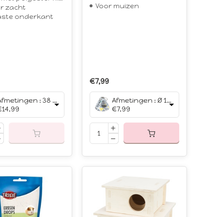
Voor muizen
r zacht
aste onderkant
€7,99
Afmetingen : 38 × 25 × 7 cm
Afmetingen : Ø 12 × 17 cm
€14,99
€7,99