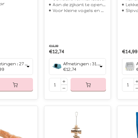
ar
Aan de zijkant te openen
Lekke
Voor kleine vogels en knaagdieren
Slipv
€16,99
€12,74
€14,99
Afmetingen : 27 x 27 x 32 cm
Afmetingen : 31.5 x 20.5 x 17 cm
99
€12,74