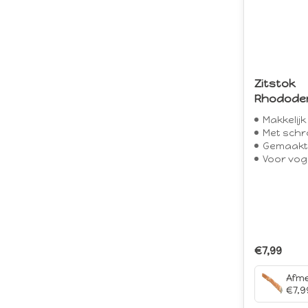
Zitstok
Rhodode
Makkelijk
Met schro
Gemaakt va
Voor vog
€7,99
€7,9