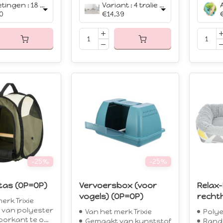
Afmetingen : 18 cm
Variant : 4 tralie componenten
0
€14,39
-25%
-25%
tas (OP=OP)
Vervoersbox (voor
Relax
vogels) (OP=OP)
recht
erk Trixie
van polyester
Van het merk Trixie
Polye
rkant te openen
Gemaakt van kunststof
Rand me