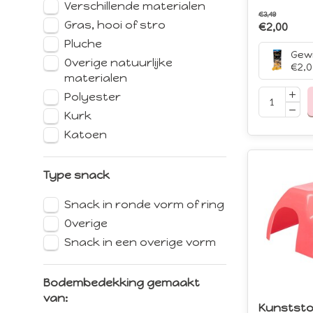
Verschillende materialen
Veel van de
€3,49
Doch ook d
Gras, hooi of stro
€2,00
kwaliteitse
Pluche
zorgvuldig
Overige natuurlijke
€2,0
materialen
Duurzaamhe
Polyester
Sinds het o
Kurk
tegenwoord
op haar sc
Katoen
aanpassing
Type snack
Snack in ronde vorm of ring
Overige
Snack in een overige vorm
Bodembedekking gemaakt
van:
Kunststo