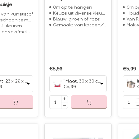
uisje
Om op te hangen
Om o
Keuze uit diverse kleuren
Houd
van kunststof
Blauw, groen of roze
Van R
schoon te maken
Gemaakt van katoen/schapenvacht look (polyester)
Makkel
 4 kleuren
lende afmetingen
€5,99
€5,99
"Maat: 23 x 26 x 15 cm","Kleur: Groen"
"Maat: 30 x 30 cm","Kleur: Roze"
9
€5,99