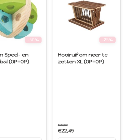
-50%
-25%
n Speel- en
Hooiruif om neer te
bal (OP=OP)
zetten XL (OP=OP)
€29,99
€22,49