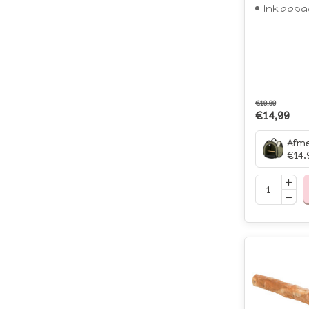
Inklapba
€19,99
€14,99
€14,