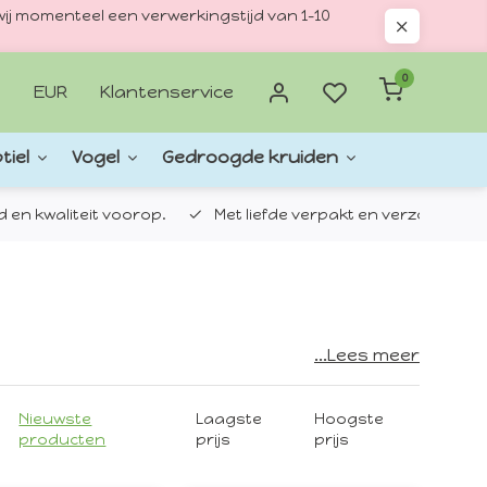
ij momenteel een verwerkingstijd van 1–10
0
EUR
Klantenservice
tiel
Vogel
Gedroogde kruiden
d en kwaliteit voorop.
Met liefde verpakt en verzonden.
...Lees meer
Deen. Toen de ondernemer Bonnik Hansen in
Nieuwste
Laagste
Hoogste
uwbotten, kon hij niet in het minst
producten
prijs
prijs
rktleider in Europa.
.500 artikelen voor honden, katten,