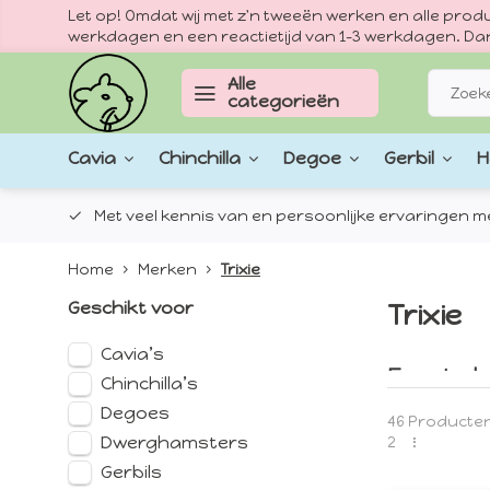
Let op! Omdat wij met z'n tweeën werken en alle pr
werkdagen en een reactietijd van 1–3 werkdagen. Dan
Alle
categorieën
Cavia
Chinchilla
Degoe
Gerbil
H
epten.
Met veel kennis van en persoonlijke ervaringen met
Home
Merken
Trixie
Geschikt voor
Trixie
Cavia’s
Een sterke 
Chinchilla’s
Het verhaa
Degoes
46 Producte
1974 z’n vr
Dwerghamsters
2
bevroeden 
Gerbils
Vandaag de