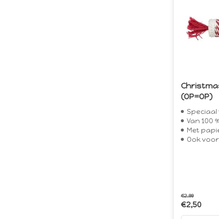
Christmas
(OP=OP)
Speciaal
Van 100 % na
Met papier
Ook voor
€2,99
€2,50