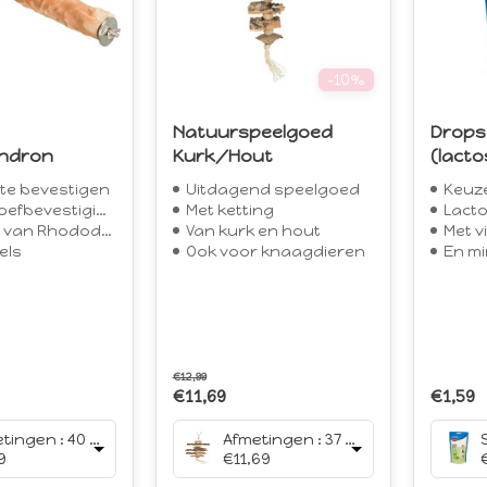
-10%
Natuurspeelgoed
Drops
ndron
Kurk/Hout
(lactos
 te bevestigen
Uitdagend speelgoed
Keuze
efbevestiging
Met ketting
Lacto
n Rhododendron
Van kurk en hout
Met v
els
Ook voor knaagdieren
En mi
€12,99
€11,69
€1,59
Afmetingen : 40 cm/Ø 3.5 cm
Afmetingen : 37 cm
9
€11,69