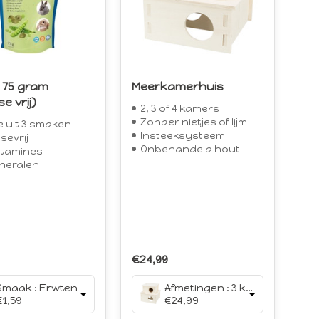
 75 gram
Meerkamerhuis
e vrij)
2, 3 of 4 kamers
Zonder nietjes of lijm
 uit 3 smaken
Insteeksysteem
sevrij
Onbehandeld hout
itamines
neralen
€24,99
Smaak : Erwten
Afmetingen : 3 kamers 30 x 30 x 12 cm
€1,59
€24,99