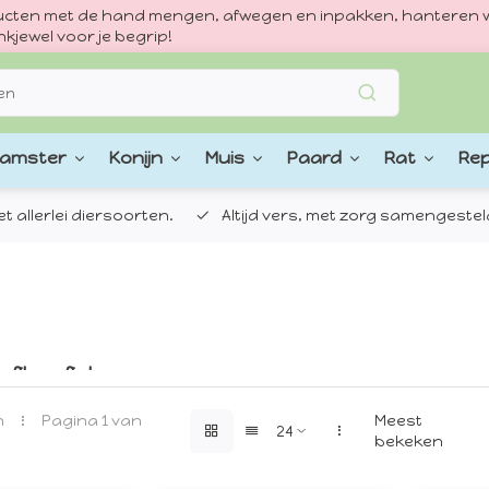
oducten met de hand mengen, afwegen en inpakken, hanteren w
kjewel voor je begrip!
amster
Konijn
Muis
Paard
Rat
Rep
 allerlei diersoorten.
Altijd vers, met zorg samengestel
filosofie!
l van TRIXIE begon met een drieënhalf tonner en een 
n
Pagina 1 van
Meest
achtwagen belaadde met hondenriemen, speeltjes en ka
bekeken
dat z’n eenmanszaak zich zou ontwikkelen tot een ma
 dag worden meer dan 8.500 speciaalzaken met circa 6