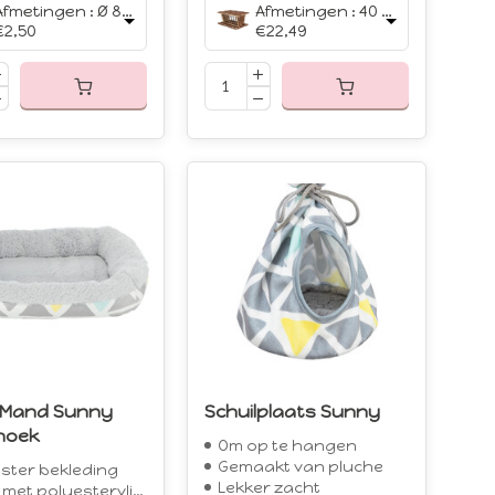
Afmetingen : Ø 8 cm
Afmetingen : 40 x 30 x 22 cm
€2,50
€22,49
-Mand Sunny
Schuilplaats Sunny
hoek
Om op te hangen
Gemaakt van pluche
ster bekleding
Lekker zacht
t polyestervlies vulling