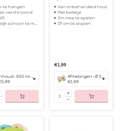
p te hangen
Van onbehandeld hout
er verchroomd
Met belletje
VS
Om mee te spelen
ijk schoon te maken
Of om te slopen
€1,99
Inhoud : 600 ml / Ø 12 cm
Afmetingen : Ø 3.5 x 5 cm
€5,99
€1,99