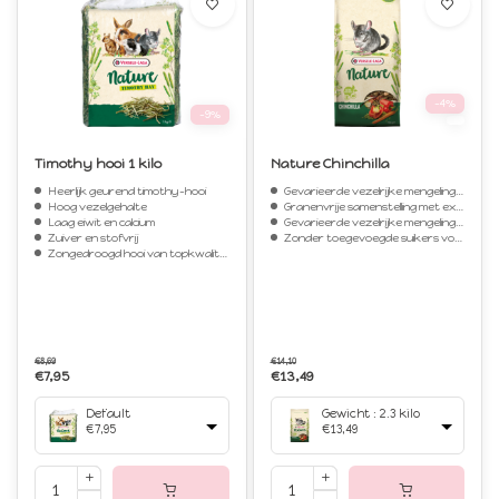
-4%
-9%
Timothy hooi 1 kilo
Nature Chinchilla
Heerlijk geurend timothy-hooi
Gevarieerde vezelrijke mengeling voor chinchilla's
Hoog vezelgehalte
Granenvrije samenstelling met extra groenten vol vitaminen en mineralen
Laag eiwit en calcium
Gevarieerde vezelrijke mengeling vol verschillende grassen, kruiden en groenten
Zuiver en stofvrij
Zonder toegevoegde suikers voor deze gevoelige dier
Zongedroogd hooi van topkwaliteit
€8,69
€14,10
€7,95
€13,49
Default
Gewicht : 2.3 kilo
€7,95
€13,49