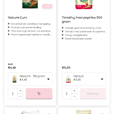
-10%
Nature Cuni
Timothy hooi paprika 500
gram
Gevarieerde vezelrijke mengeling voor (dwerg)konijnen
Granenvrije samenstelling
Heerlijk geurend timothy-hooi
Met extra groenten vol vitaminen en mineralen
Verrijkt met pastinaak en paprika
Met knapperige hapklare vezelbrokjes voor gezonde tanden
Hoog vezelgehalte
Essentieel basisvoeder
€4,99
€4,49
€5,95
Gewicht : 700 gram
Default
€4,49
€5,95
Mail mij