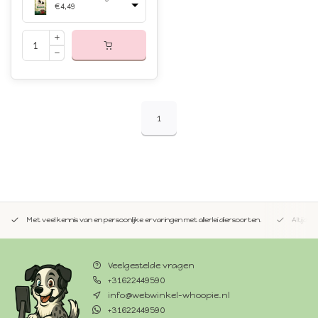
€4,49
1
Met veel kennis van en persoonlijke ervaringen met allerlei diersoorten.
Altijd 
Veelgestelde vragen
+31622449590
info@webwinkel-whoopie.nl
+31622449590