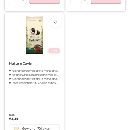
-13%
Nature Cavia
Gevarieerde vezelrijke mengeling voor cavia's
Granenvrije samenstelling met extra groenten vol vitaminen en mineralen
Gevarieerde vezelrijke mengeling vol verschillende grassen, kruiden en groenten
Met essentiële vit. C voor extra weerstand en een optima
€5,15
€4,49
Gewicht : 700 gram