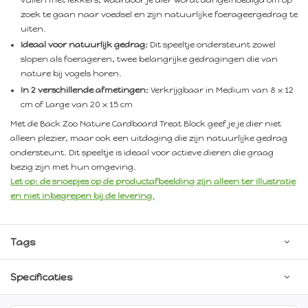
vullen met lekkers, waardoor je dier wordt aangemoedigd om op
zoek te gaan naar voedsel en zijn natuurlijke foerageergedrag te
uiten.
Ideaal voor natuurlijk gedrag:
Dit speeltje ondersteunt zowel
slopen als foerageren, twee belangrijke gedragingen die van
nature bij vogels horen.
In 2 verschillende afmetingen:
Verkrijgbaar in Medium van 8 x 12
cm of Large van 20 x 15 cm
Met de Back Zoo Nature Cardboard Treat Block geef je je dier niet
alleen plezier, maar ook een uitdaging die zijn natuurlijke gedrag
ondersteunt. Dit speeltje is ideaal voor actieve dieren die graag
bezig zijn met hun omgeving.
Let op: de snoepjes op de productafbeelding zijn alleen ter illustratie
en niet inbegrepen bij de levering.
Tags
Specificaties