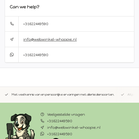
Can we help?
+31622449590
info@webwinkel-whoopie.nl
+31622449590
Met veel kennis van en persoonlijke ervaringen met allerlei diersoorten.
Altijd 
Veelgestelde vragen
+31622449590
info@webwinkel-whoopie.nl
+31622449590