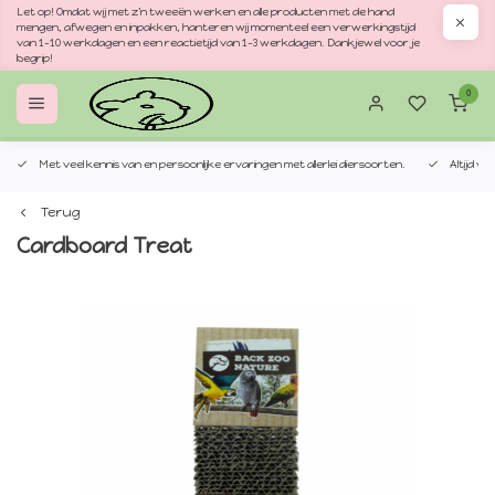
Let op! Omdat wij met z'n tweeën werken en alle producten met de hand
mengen, afwegen en inpakken, hanteren wij momenteel een verwerkingstijd
van 1–10 werkdagen en een reactietijd van 1–3 werkdagen. Dankjewel voor je
begrip!
0
Met veel kennis van en persoonlijke ervaringen met allerlei diersoorten.
Altijd v
Terug
Cardboard Treat