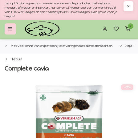
Let op! Omdat wij met z'n tweeën werken en alle producten met de hand
mengen, afwegen en inpakken, hanteren wij momenteel een verwerkingstijd
van 1–10 werkdagen en een reactietijd van 1–3 werkdagen. Dankjewel voor je
begrip!
0
Met veel kennis van en persoonlijke ervaringen met allerlei diersoorten.
Altijd v
Terug
Complete cavia
-24%