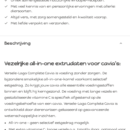
Uniek samengestelde natuurlijke Whoopie-recepten.
Met veel kennis van en persoonlijke ervaringen met allerlei
diersoorten.
Altijd vers, met zorg samengesteld en kwaliteit voorop.
Met liefde verpakt en verzonden.
Beschrijving
Vezelrijke all-in-one extrudaten voor cavia’s:
Versele-Laga Complete Cavia is voeding zonder zorgen. De
bijzondere smakelijke all-in-one-korrel voorkomt selectief
eetgedrag. Zo krijgt jouw cavia alle essentiële voedingsstoffen
binnen en blijft hij kerngezond. De voeding met lange vezels en
gestabiliseerde vitamine C is specifiek afgestemd op de
voedingsbehoefte van een cavia. Versele-Laga Complete Cavia is
ontwikkeld door dierenartsen gebaseerd op geavanceerde
wetenschappelijke inzichten.
All-in-one - geen selectief eetgedrag mogelijk
Met extra vitamine C; lange vezels o.a. timothyhooi, optimaal voor