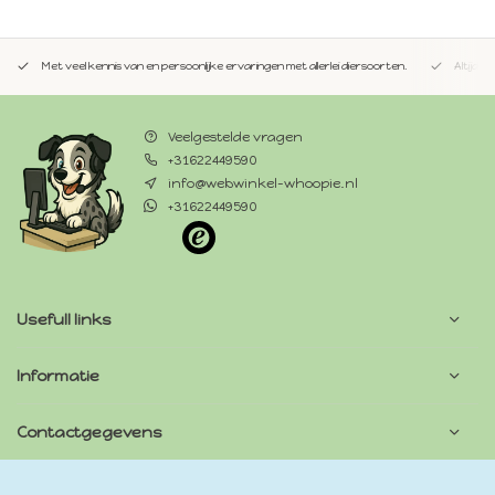
Met veel kennis van en persoonlijke ervaringen met allerlei diersoorten.
Altijd 
Veelgestelde vragen
+31622449590
info@webwinkel-whoopie.nl
+31622449590
Usefull links
Informatie
Contactgegevens