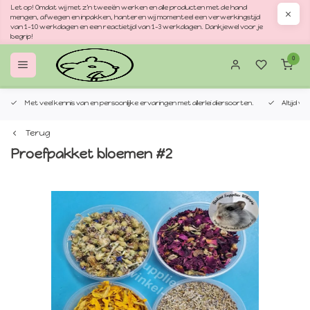
Let op! Omdat wij met z'n tweeën werken en alle producten met de hand
mengen, afwegen en inpakken, hanteren wij momenteel een verwerkingstijd
van 1–10 werkdagen en een reactietijd van 1–3 werkdagen. Dankjewel voor je
begrip!
0
Met veel kennis van en persoonlijke ervaringen met allerlei diersoorten.
Altijd v
Terug
Proefpakket bloemen #2