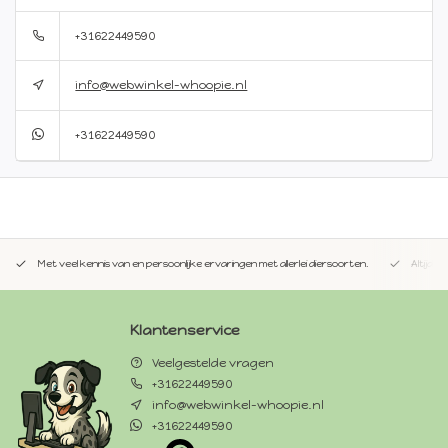
+31622449590
info@webwinkel-whoopie.nl
+31622449590
Met veel kennis van en persoonlijke ervaringen met allerlei diersoorten.
Altijd 
Klantenservice
Veelgestelde vragen
+31622449590
info@webwinkel-whoopie.nl
+31622449590