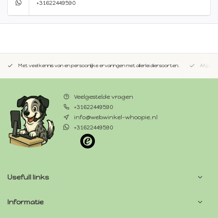
+31622449590
Met veel kennis van en persoonlijke ervaringen met allerlei diersoorten.
Altijd 
Veelgestelde vragen
+31622449590
info@webwinkel-whoopie.nl
+31622449590
Usefull links
Informatie