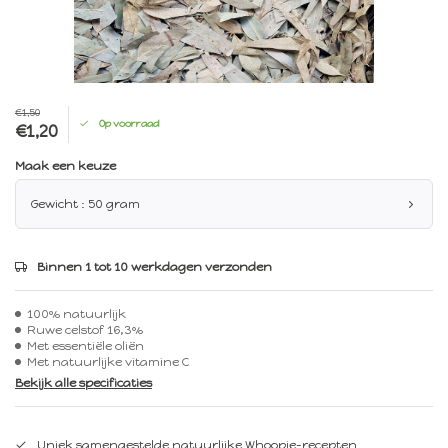
€1,50
Op voorraad
€1,20
Maak een keuze
Gewicht : 50 gram
Binnen 1 tot 10 werkdagen verzonden
100% natuurlijk
Ruwe celstof 16,3%
Met essentiële oliën
Met natuurlijke vitamine C
Bekijk alle specificaties
Uniek samengestelde natuurlijke Whoopie-recepten.