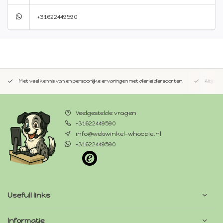
+31622449590
Met veel kennis van en persoonlijke ervaringen met allerlei diersoorten.
Altijd 
Veelgestelde vragen
+31622449590
info@webwinkel-whoopie.nl
+31622449590
Usefull links
Informatie