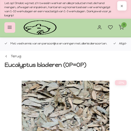
Let op! Omdat wij met z'n tweeën werken en alle producten met de hand
mengen, afwegen en inpakken, hanteren wij momenteel een verwerkingstijd
van 1–10 werkdagen en een reactietijd van 1–3 werkdagen. Dankjewel voor je
begrip!
0
Met veel kennis van en persoonlijke ervaringen met allerlei diersoorten.
Altijd v
Terug
Eucalyptus bladeren (OP=OP)
-20%