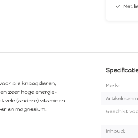
Met l
Specificati
voor alle knaagdieren,
Merk:
een zeer hoge energie-
Artikelnumm
st vele (andere) vitaminen
oper en magnesium.
Geschikt voo
Inhoud: