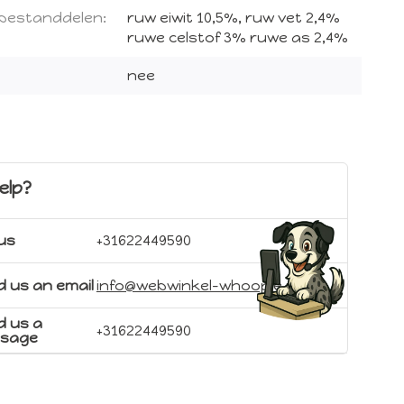
 bestanddelen:
ruw eiwit 10,5%, ruw vet 2,4%
ruwe celstof 3% ruwe as 2,4%
nee
elp?
 us
+31622449590
 us an email
info@webwinkel-whoopie.nl
d us a
+31622449590
sage