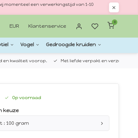
ij momenteel een verwerkingstijd van 1–10
0
EUR
Klantenservice
tiel
Vogel
Gedroogde kruiden
d en kwaliteit voorop.
Met liefde verpakt en verzonden.
Op voorraad
n keuze
t : 100 gram