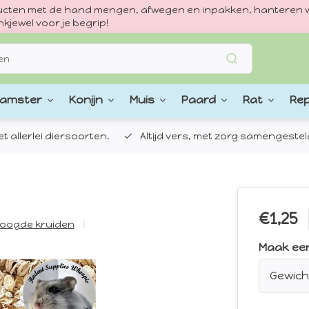
oducten met de hand mengen, afwegen en inpakken, hanteren w
kjewel voor je begrip!
amster
Konijn
Muis
Paard
Rat
Rep
 allerlei diersoorten.
Altijd vers, met zorg samengestel
€1,25
oogde kruiden
Maak ee
Gewich