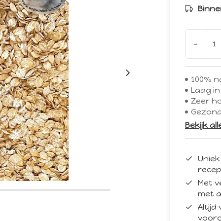
Binne
-
100% na
Laag in
Zeer h
Gezond
Bekijk al
Uniek
recep
Met v
met a
Altij
vooro