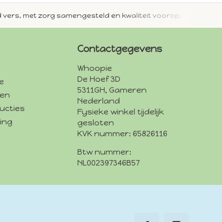
jd vers, met zorg samengesteld en kwaliteit voorop.
Met 
Contactgegevens
Whoopie
De Hoef 3D
e
5311GH, Gameren
den
Nederland
ucties
Fysieke winkel tijdelijk
ing
gesloten
KVK nummer: 65826116
Btw nummer:
NL002397346B57