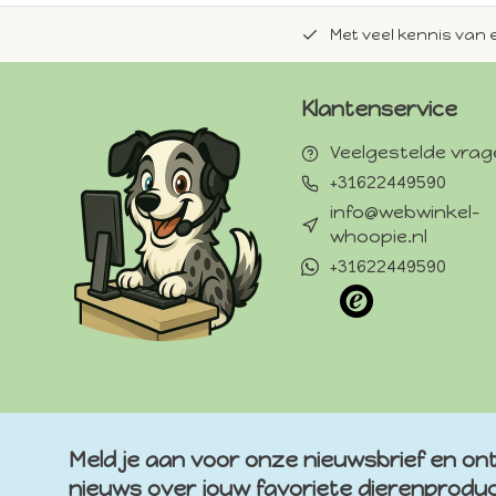
de natuurlijke Whoopie-recepten.
Met veel kennis van 
Klantenservice
Veelgestelde vra
+31622449590
info@webwinkel-
whoopie.nl
+31622449590
Meld je aan voor onze nieuwsbrief en ont
nieuws over jouw favoriete dierenprodu