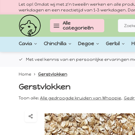
Let op! Omdat wij met z'n tweeën werken en alle pr
werkdagen en een reactietijd van 1–3 werkdagen. Dan
Alle
categorieën
Cavia
Chinchilla
Degoe
Gerbil
H
epten.
Met veel kennis van en persoonlijke ervaringen met
Home
Gerstvlokken
Gerstvlokken
Toon alle:
Alle gedroogde kruiden van Whoopie
,
Gedr