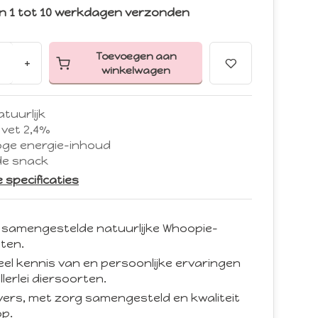
n 1 tot 10 werkdagen verzonden
Toevoegen aan
+
winkelwagen
tuurlijk
 vet 2,4%
oge energie-inhoud
e snack
le specificaties
 samengestelde natuurlijke Whoopie-
ten.
eel kennis van en persoonlijke ervaringen
llerlei diersoorten.
d vers, met zorg samengesteld en kwaliteit
p.