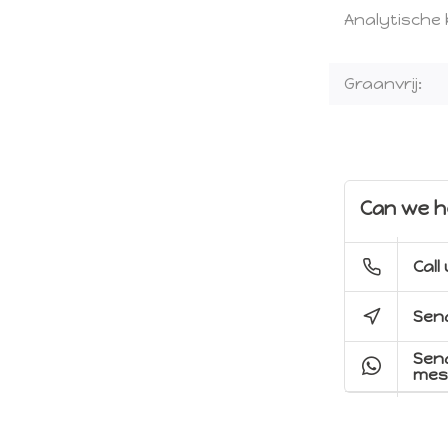
Analytische
Graanvrij:
Can we h
Call
Send
Sen
mes