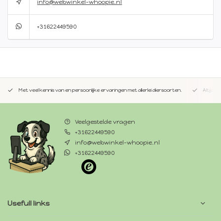
info@webwinkel-whoopie.nl
+31622449590
Met veel kennis van en persoonlijke ervaringen met allerlei diersoorten.
Altijd 
Veelgestelde vragen
+31622449590
info@webwinkel-whoopie.nl
+31622449590
Usefull links