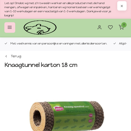
Let op! Omdat wij met z'n tweeën werken en alle producten met de hand
mengen, afwegen en inpakken, hanteren wij momenteel een verwerkingstijd
van 1–10 werkdagen en een reactietijd van 1–3 werkdagen. Dankjewel voor je
begrip!
0
Met veel kennis van en persoonlijke ervaringen met allerlei diersoorten.
Altijd v
Terug
Knaagtunnel karton 18 cm