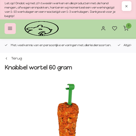
Let op! Omdat wij met z'n tweeën werken en alle producten met de hand
mengen, afwegen en inpakken, hanteren wij momenteel een verwerkingstijd
van 1–10 werkdagen en een reactietijd van 1–3 werkdagen. Dankjewel voor je
begrip!
0
Met veel kennis van en persoonlijke ervaringen met allerlei diersoorten.
Altijd v
Terug
Knabbel wortel 60 gram