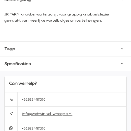
JR FARM knabbel wortel zorgt voor grappig knabbelplezier
gemaakt van heerlijke wortelblokjes om op te hangen.
Tags
Specificaties
Can we help?
+31622449590
info@webwinkel-whoopie.nl
+31622449590