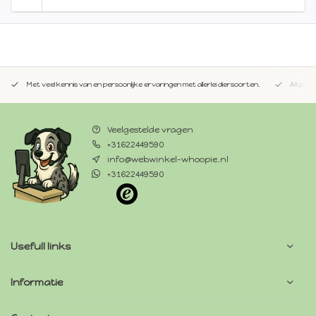
Met veel kennis van en persoonlijke ervaringen met allerlei diersoorten.
Altijd 
Veelgestelde vragen
+31622449590
info@webwinkel-whoopie.nl
+31622449590
Usefull links
Informatie