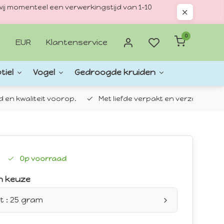
ij momenteel een verwerkingstijd van 1–10
0
EUR
Klantenservice
tiel
Vogel
Gedroogde kruiden
d en kwaliteit voorop.
Met liefde verpakt en verzonden.
Op voorraad
n keuze
t : 25 gram