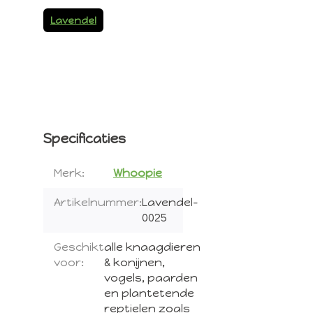
Lavendel
Specificaties
Merk:
Whoopie
Artikelnummer:
Lavendel-
0025
Geschikt
alle knaagdieren
voor:
& konijnen,
vogels, paarden
en plantetende
reptielen zoals