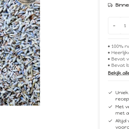
Binne
-
100% na
Heerlij
Bevat v
Bevat b
Bekijk al
Uniek
recep
Met v
met a
Altij
vooro