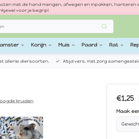
oducten met de hand mengen, afwegen en inpakken, hanteren w
kjewel voor je begrip!
amster
Konijn
Muis
Paard
Rat
Rep
 allerlei diersoorten.
Altijd vers, met zorg samengestel
€1,25
oogde kruiden
Maak ee
Gewich