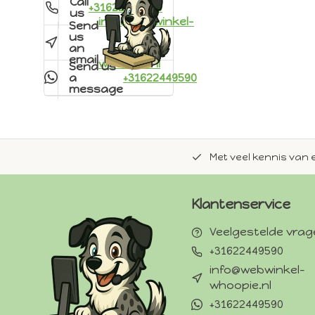
Call
+31622449590
us
info@webwinkel-
Send
us
an
email
whoopie.nl
Send us
a
+31622449590
message
de natuurlijke Whoopie-recepten.
Met veel kennis van 
Klantenservice
Veelgestelde vra
+31622449590
info@webwinkel-
whoopie.nl
+31622449590