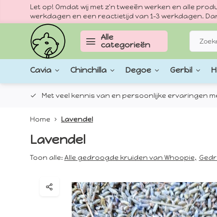
Let op! Omdat wij met z'n tweeën werken en alle pr
werkdagen en een reactietijd van 1–3 werkdagen. Dan
Alle
categorieën
Cavia
Chinchilla
Degoe
Gerbil
H
epten.
Met veel kennis van en persoonlijke ervaringen met
Home
Lavendel
Lavendel
Toon alle:
Alle gedroogde kruiden van Whoopie
,
Gedr