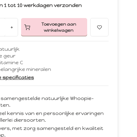
n 1 tot 10 werkdagen verzonden
Toevoegen aan
+
winkelwagen
tuurlijk
ke geur
itamine C
elangrijke mineralen
le specificaties
 samengestelde natuurlijke Whoopie-
ten.
eel kennis van en persoonlijke ervaringen
llerlei diersoorten.
d vers, met zorg samengesteld en kwaliteit
p.