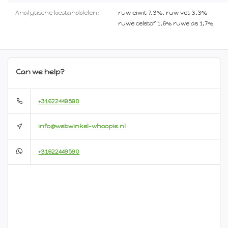
Analytische bestanddelen:
ruw eiwit 7,3%, ruw vet 3,3%
ruwe celstof 1,6% ruwe as 1,7%
Can we help?
+31622449590
info@webwinkel-whoopie.nl
+31622449590