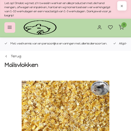
Let op! Omdat wij met z'n tweeën werken en alle producten met de hand
mengen, afwegen en inpakken, hanteren wij momenteel een verwerkingstijd
van 1–10 werkdagen en een reactietijd van 1–3 werkdagen. Dankjewel voor je
begrip!
0
Met veel kennis van en persoonlijke ervaringen met allerlei diersoorten.
Altijd v
Terug
Maïsvlokken