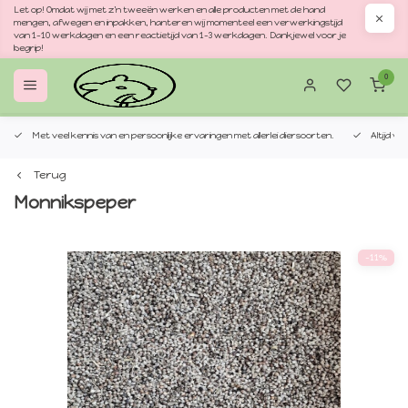
Let op! Omdat wij met z'n tweeën werken en alle producten met de hand
mengen, afwegen en inpakken, hanteren wij momenteel een verwerkingstijd
van 1–10 werkdagen en een reactietijd van 1–3 werkdagen. Dankjewel voor je
begrip!
0
Met veel kennis van en persoonlijke ervaringen met allerlei diersoorten.
Altijd v
Terug
Monnikspeper
-11%