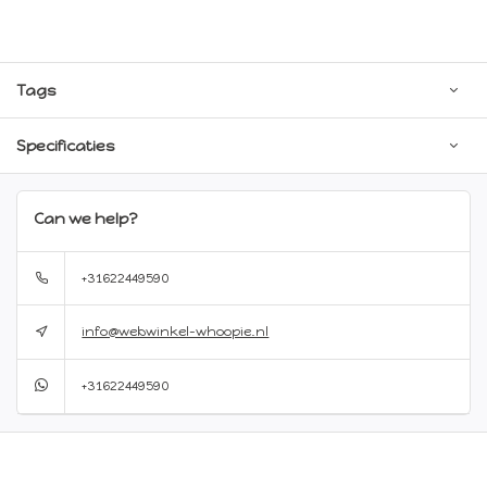
Tags
Specificaties
Can we help?
+31622449590
info@webwinkel-whoopie.nl
+31622449590