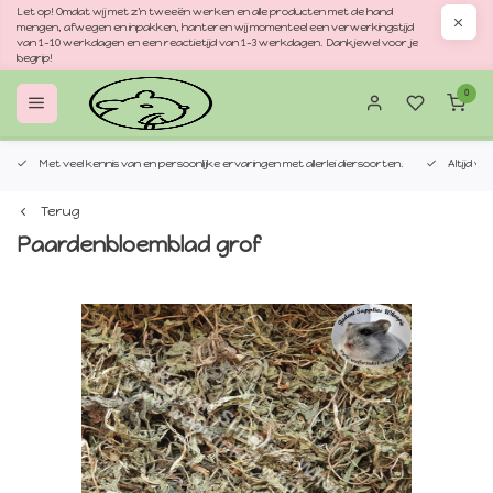
Let op! Omdat wij met z'n tweeën werken en alle producten met de hand
mengen, afwegen en inpakken, hanteren wij momenteel een verwerkingstijd
van 1–10 werkdagen en een reactietijd van 1–3 werkdagen. Dankjewel voor je
begrip!
0
Met veel kennis van en persoonlijke ervaringen met allerlei diersoorten.
Altijd v
Terug
Paardenbloemblad grof