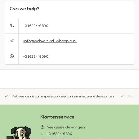
Can we help?
+31622449590
info@webwinkel-whoopie.nl
+31622449590
Met veel kennis van en persoonlijke ervaringen met allerlei diersoorten.
Altijd 
Klantenservice
Veelgestelde vragen
+31622449590