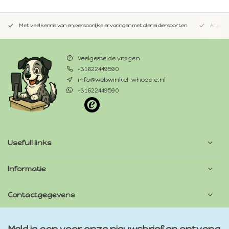
Met veel kennis van en persoonlijke ervaringen met allerlei diersoorten.
Altijd 
Veelgestelde vragen
+31622449590
info@webwinkel-whoopie.nl
+31622449590
Usefull links
Informatie
Contactgegevens
Meld je aan voor onze nieuwsbrief en ontvang