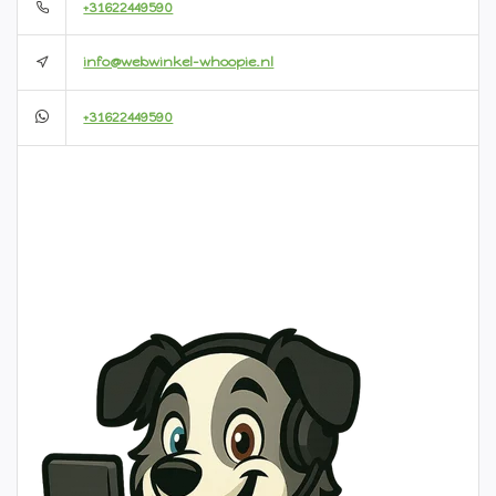
+31622449590
info@webwinkel-whoopie.nl
+31622449590