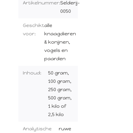
Artikelnummer:
Selderij-
0050
Geschikt
alle
voor:
knaagdieren
& konijnen,
vogels en
paarden
Inhoud:
50 gram,
100 gram,
250 gram,
500 gram,
1 kilo of
2,5 kilo
Analytische
ruwe