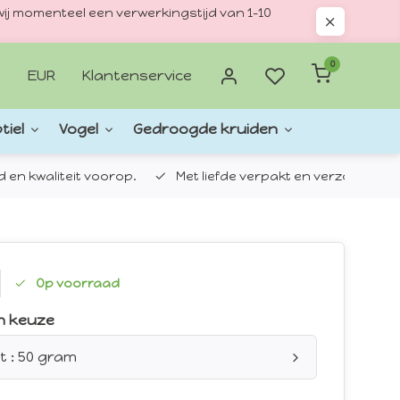
ij momenteel een verwerkingstijd van 1–10
0
EUR
Klantenservice
tiel
Vogel
Gedroogde kruiden
d en kwaliteit voorop.
Met liefde verpakt en verzonden.
Op voorraad
n keuze
t : 50 gram