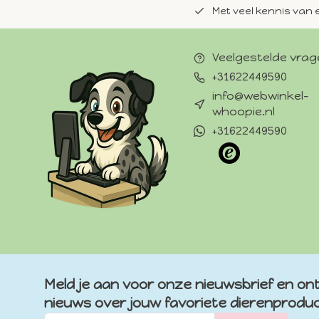
de natuurlijke Whoopie-recepten.
Met veel kennis van 
Veelgestelde vra
+31622449590
info@webwinkel-
whoopie.nl
+31622449590
Meld je aan voor onze nieuwsbrief en ont
nieuws over jouw favoriete dierenprodu