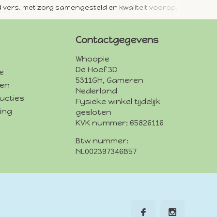
jd vers, met zorg samengesteld en kwaliteit voorop.
Met 
Contactgegevens
Whoopie
De Hoef 3D
e
5311GH, Gameren
den
Nederland
ucties
Fysieke winkel tijdelijk
ing
gesloten
KVK nummer: 65826116
Btw nummer:
NL002397346B57