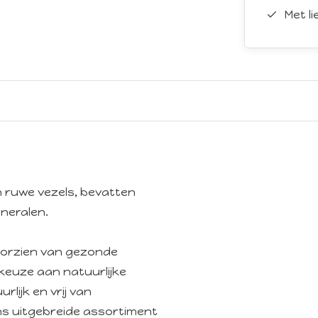
Met l
n ruwe vezels, bevatten
ineralen.
voorzien van gezonde
keuze aan natuurlijke
rlijk en vrij van
ns uitgebreide assortiment