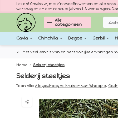
Let op! Omdat wij met z'n tweeën werken en alle pr
werkdagen en een reactietijd van 1–3 werkdagen. Dan
Alle
categorieën
Cavia
Chinchilla
Degoe
Gerbil
H
epten.
Met veel kennis van en persoonlijke ervaringen met
Home
Selderij steeltjes
Selderij steeltjes
Toon alle:
Alle gedroogde kruiden van Whoopie
,
Gedr