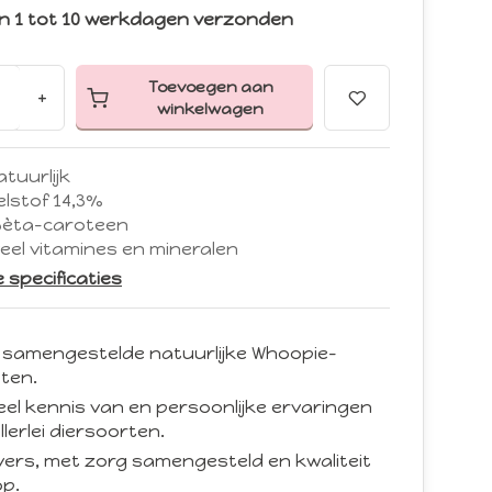
n 1 tot 10 werkdagen verzonden
Toevoegen aan
+
winkelwagen
tuurlijk
lstof 14,3%
bèta-caroteen
eel vitamines en mineralen
le specificaties
 samengestelde natuurlijke Whoopie-
ten.
eel kennis van en persoonlijke ervaringen
llerlei diersoorten.
d vers, met zorg samengesteld en kwaliteit
p.