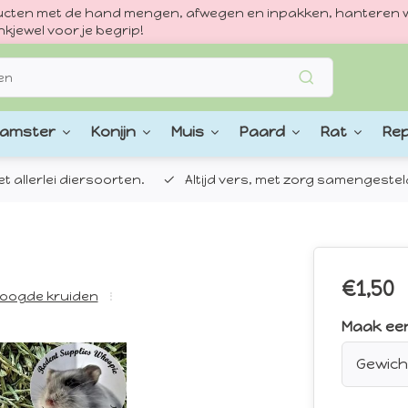
oducten met de hand mengen, afwegen en inpakken, hanteren w
kjewel voor je begrip!
amster
Konijn
Muis
Paard
Rat
Rep
 allerlei diersoorten.
Altijd vers, met zorg samengestel
€1,50
oogde kruiden
Maak ee
Gewich