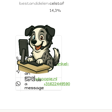
bestanddelen:
celstof
14,3%
Can we help?
Call
+31622449590
us
info@webwinkel-
Send
us
an
email
whoopie.nl
Send us
a
+31622449590
message