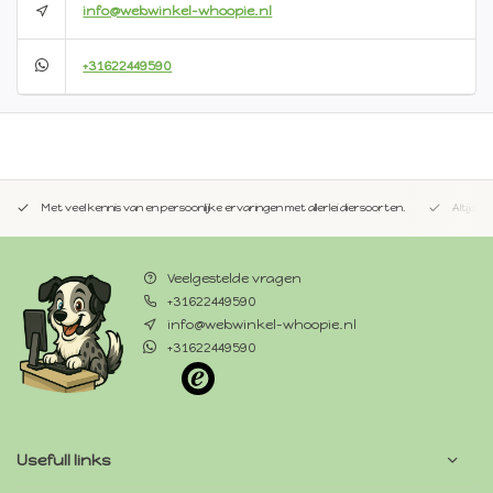
info@webwinkel-whoopie.nl
+31622449590
Met veel kennis van en persoonlijke ervaringen met allerlei diersoorten.
Altijd 
Veelgestelde vragen
+31622449590
info@webwinkel-whoopie.nl
+31622449590
Usefull links