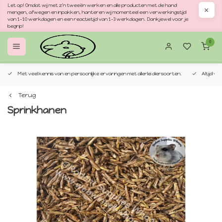
Let op! Omdat wij met z'n tweeën werken en alle producten met de hand
mengen, afwegen en inpakken, hanteren wij momenteel een verwerkingstijd
van 1–10 werkdagen en een reactietijd van 1–3 werkdagen. Dankjewel voor je
begrip!
0
Met veel kennis van en persoonlijke ervaringen met allerlei diersoorten.
Altijd v
Terug
Sprinkhanen