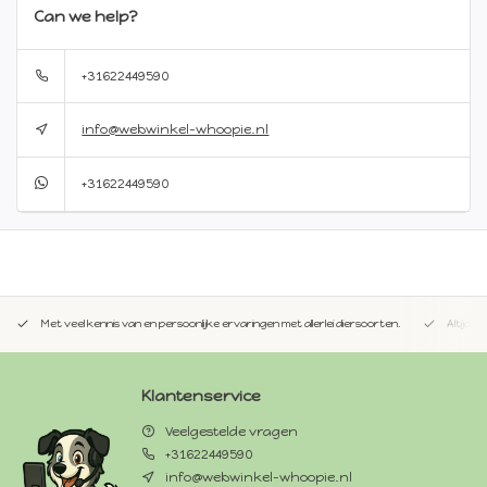
Can we help?
+31622449590
info@webwinkel-whoopie.nl
+31622449590
Met veel kennis van en persoonlijke ervaringen met allerlei diersoorten.
Altijd 
Klantenservice
Veelgestelde vragen
+31622449590
info@webwinkel-whoopie.nl