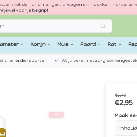
oducten met de hand mengen, afwegen en inpakken, hanteren w
kjewel voor je begrip!
amster
Konijn
Muis
Paard
Rat
Rep
 allerlei diersoorten.
Altijd vers, met zorg samengestel
€3,40
€2,95
-13%
Maak ee
Inhoud