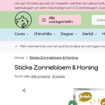
Let op! Omdat wij met z'n tweeën werken en alle pr
werkdagen en een reactietijd van 1–3 werkdagen. Dan
Alle
categorieën
Cavia
Chinchilla
Degoe
Gerbil
H
epten.
Met veel kennis van en persoonlijke ervaringen met
Home
Sticks Zonnebloem & Honing
Sticks Zonnebloem & Honing
Toon alle:
Alle snacks
,
Snacks