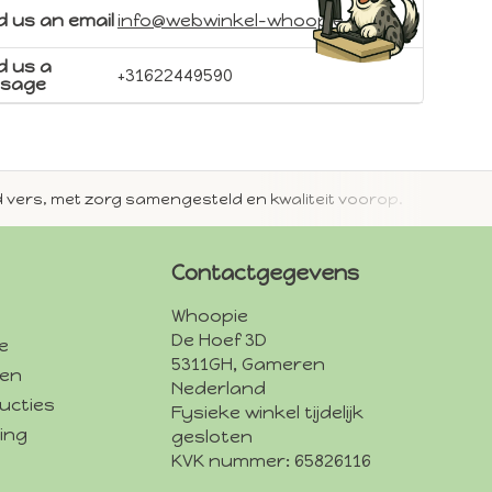
 us an email
info@webwinkel-whoopie.nl
d us a
+31622449590
sage
jd vers, met zorg samengesteld en kwaliteit voorop.
Met 
Contactgegevens
Whoopie
De Hoef 3D
e
5311GH, Gameren
den
Nederland
ucties
Fysieke winkel tijdelijk
ing
gesloten
KVK nummer: 65826116