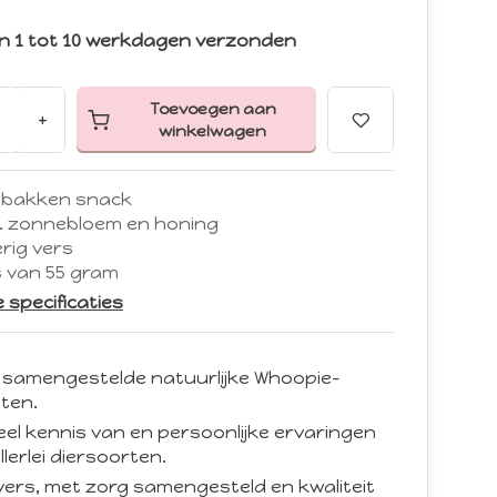
n 1 tot 10 werkdagen verzonden
Toevoegen aan
+
winkelwagen
bakken snack
a. zonnebloem en honing
rig vers
s van 55 gram
le specificaties
 samengestelde natuurlijke Whoopie-
ten.
eel kennis van en persoonlijke ervaringen
llerlei diersoorten.
d vers, met zorg samengesteld en kwaliteit