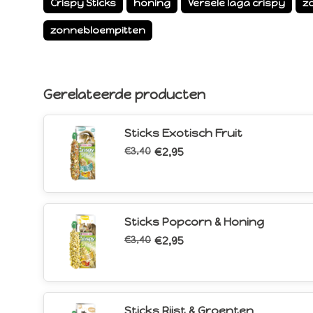
Crispy Sticks
honing
Versele laga crispy
z
zonnebloempitten
Gerelateerde producten
Sticks Exotisch Fruit
€3,40
€2,95
Sticks Popcorn & Honing
€3,40
€2,95
Sticks Rijst & Groenten