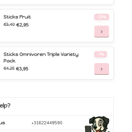
Sticks Fruit
-13%
€3,40
€2,95
Sticks Omnivoren Triple Variety
-7%
Pack
€4,25
€3,95
elp?
 us
+31622449590