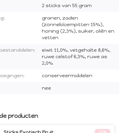
2 sticks van 55 gram
g:
granen, zaden
(zonnebloempitten 15%),
honing (2,3%), suiker, oliën en
vetten
 bestanddelen:
eiwit 11,0%, vetgehalte 8,6%,
ruwe celstof 6,3%, ruwe as
2,0%
voegingen:
conserveermiddelen
nee
rde producten
Sticks Exotisch Fruit
-13%