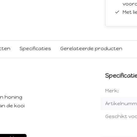
vooro
Met l
cten
Specificaties
Gerelateerde producten
Specificati
Merk:
en honing
Artikelnumm
an de kooi
Geschikt voo