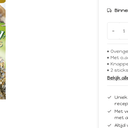
Binne
-
Ovenge
Met o.
Knappe
2 stick
Bekijk al
Uniek
recep
Met v
met a
Altij