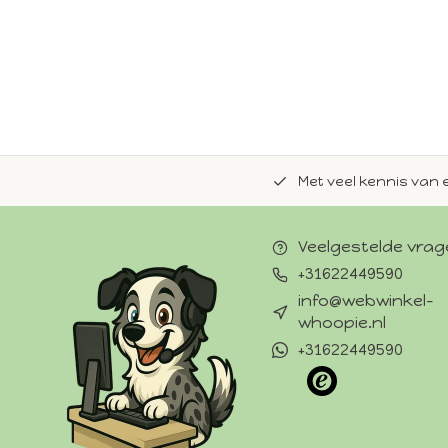
de natuurlijke Whoopie-recepten.
Met veel kennis van 
Veelgestelde vra
+31622449590
info@webwinkel-
whoopie.nl
+31622449590