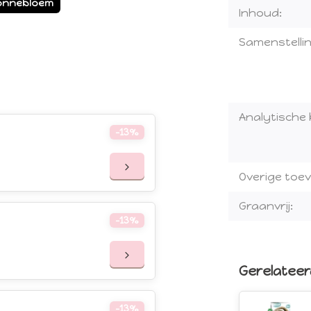
onnebloem
Inhoud:
Samenstellin
Analytische
-13%
Overige toe
Graanvrij:
-13%
Gerelatee
-13%