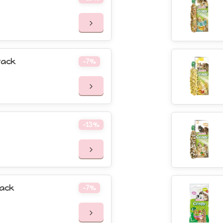
Pack
-7%
-13%
Pack
-7%