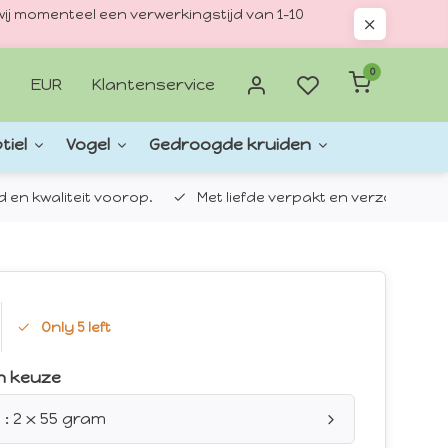
ij momenteel een verwerkingstijd van 1–10
0
EUR
Klantenservice
tiel
Vogel
Gedroogde kruiden
d en kwaliteit voorop.
Met liefde verpakt en verzonden.
Only 5 left
n keuze
 : 2 x 55 gram