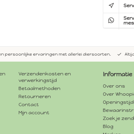
Send
Sen
mes
en persoonlijke ervaringen met allerlei diersoorten.
Alti
gen
Verzendenkosten en
Informatie
verwerkingstijd
Over ons
Betaalmethoden
Over Whoopi
Retourneren
Openingstij
Contact
Bewaarinstr
Mijn account
Zoek je zend
Blog