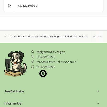
+31622449590
Met veel kennis van en persoonlijke ervaringen met allerlei diersoorten.
Altijd 
Veelgestelde vragen
+31622449590
info@webwinkel-whoopie.nl
+31622449590
Usefull links
Informatie