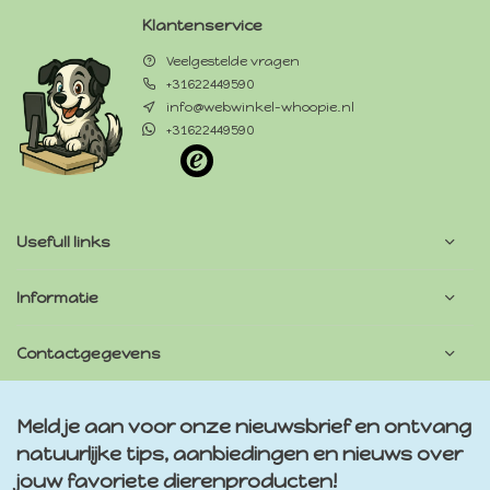
Klantenservice
Veelgestelde vragen
+31622449590
info@webwinkel-whoopie.nl
+31622449590
Usefull links
Informatie
Contactgegevens
Meld je aan voor onze nieuwsbrief en ontvang
natuurlijke tips, aanbiedingen en nieuws over
jouw favoriete dierenproducten!