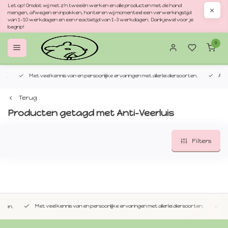
Let op! Omdat wij met z'n tweeën werken en alle producten met de hand
mengen, afwegen en inpakken, hanteren wij momenteel een verwerkingstijd
van 1–10 werkdagen en een reactietijd van 1–3 werkdagen. Dankjewel voor je
begrip!
0
Met veel kennis van en persoonlijke ervaringen met allerlei diersoorten.
Altijd v
Terug
Producten getagd met Anti-Veerluis
Filters
Met veel kennis van en persoonlijke ervaringen met allerlei diersoorten.
Altijd 