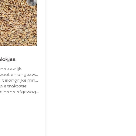
lokjes
natuurlijk
oet en ongezwaveld
belangrijke mineralen
ale traktatie
e hand afgewogen