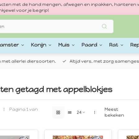
oducten met de hand mengen, afwegen en inpakken, hanteren w
kjewel voor je begrip!
amster
Konijn
Muis
Paard
Rat
Rep
 allerlei diersoorten.
Altijd vers, met zorg samengestel
ten getagd met appelblokjes
Pagina 1 van
Meest
bekeken