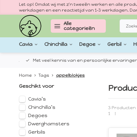
Let op! Omdat wij met z'n tweeën werken en alle pr
werkdagen en een reactietijd van 1–3 werkdagen. Dan
Alle
categorieën
Cavia
Chinchilla
Degoe
Gerbil
H
epten.
Met veel kennis van en persoonlijke ervaringen met
Home
Tags
appelblokjes
Geschikt voor
Produc
Cavia’s
Chinchilla’s
3 Producten
1
Degoes
Dwerghamsters
Gerbils