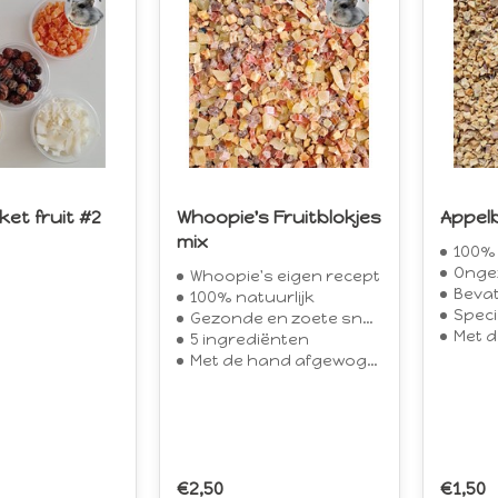
et fruit #2
Whoopie's Fruitblokjes
Appelb
mix
100% 
Ongez
Whoopie's eigen recept
Bevat 
100% natuurlijk
Speci
Gezonde en zoete snack
Met d
5 ingrediënten
Met de hand afgewogen
€2,50
€1,50