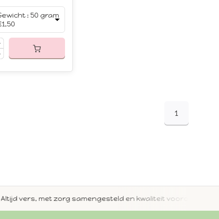
Gewicht : 50 gram
€1,50
1
jd vers, met zorg samengesteld en kwaliteit voorop.
Met 