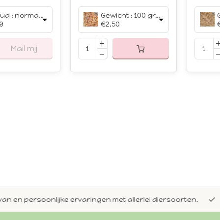
Inhoud : normaal (50 ml bakjes)
Gewicht : 100 gram
9
€2,50
Mail mij
en persoonlijke ervaringen met allerlei diersoorten.
Alti