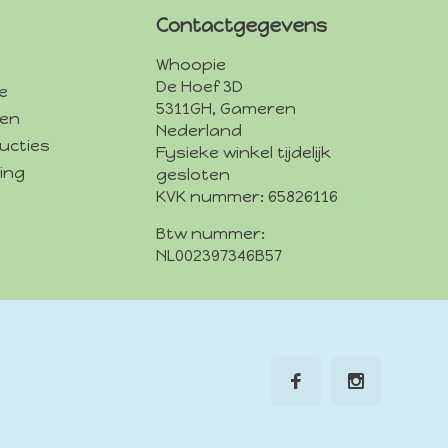
Contactgegevens
Whoopie
De Hoef 3D
e
5311GH, Gameren
den
Nederland
ucties
Fysieke winkel tijdelijk
ing
gesloten
KVK nummer: 65826116
Btw nummer:
NL002397346B57