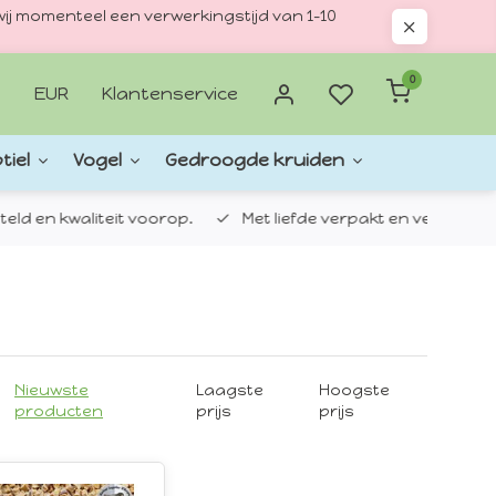
ij momenteel een verwerkingstijd van 1–10
0
EUR
Klantenservice
tiel
Vogel
Gedroogde kruiden
d en kwaliteit voorop.
Met liefde verpakt en verzonden.
Nieuwste
Laagste
Hoogste
producten
prijs
prijs