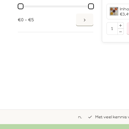
€3,4
€0 - €5
de natuurlijke Whoopie-recepten.
Met veel kennis van 