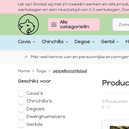
Let op! Omdat wij met z'n tweeën werken en alle pr
werkdagen en een reactietijd van 1–3 werkdagen. Dan
Alle
categorieën
Cavia
Chinchilla
Degoe
Gerbil
H
epten.
Met veel kennis van en persoonlijke ervaringen met
Home
Tags
appelboomblad
Geschikt voor
Produc
Cavia’s
Chinchilla’s
3 Producten
1
Degoes
Dwerghamsters
Gerbils