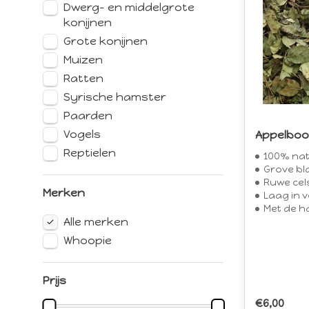
Dwerg- en middelgrote
konijnen
Grote konijnen
Muizen
Ratten
Syrische hamster
Paarden
Vogels
Appelbo
Reptielen
100% nat
Grove bl
Ruwe cel
Merken
Laag in v
Met de h
Alle merken
Whoopie
Prijs
€6,00