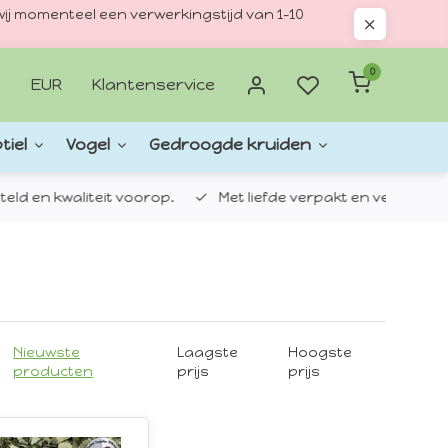
ij momenteel een verwerkingstijd van 1–10
0
EUR
Klantenservice
tiel
Vogel
Gedroogde kruiden
d en kwaliteit voorop.
Met liefde verpakt en verzonden.
Nieuwste
Laagste
Hoogste
producten
prijs
prijs