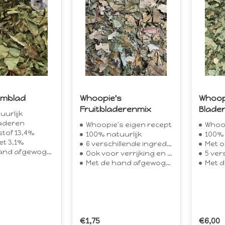
omblad
Whoopie's
Whoop
Fruitbladerenmix
Blade
uurlijk
aderen
Whoopie's eigen recept
Whoop
stof 13,4%
100% natuurlijk
100% 
et 3,1%
6 verschillende ingrediënten
Met o.
and afgewogen
Ook voor verrijking en foerageren
5 vers
Met de hand afgewogen
Met d
€1,75
€6,00