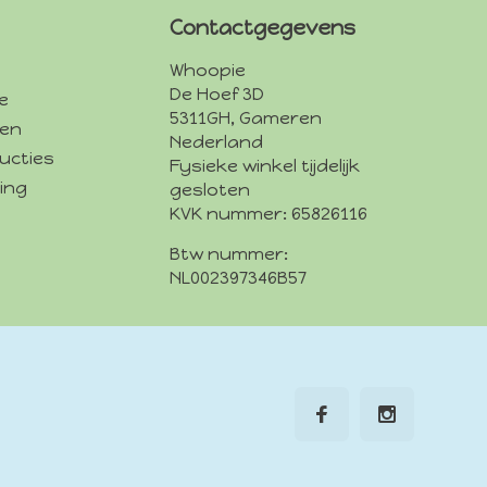
Contactgegevens
Whoopie
De Hoef 3D
e
5311GH, Gameren
den
Nederland
ucties
Fysieke winkel tijdelijk
ing
gesloten
KVK nummer: 65826116
Btw nummer:
NL002397346B57