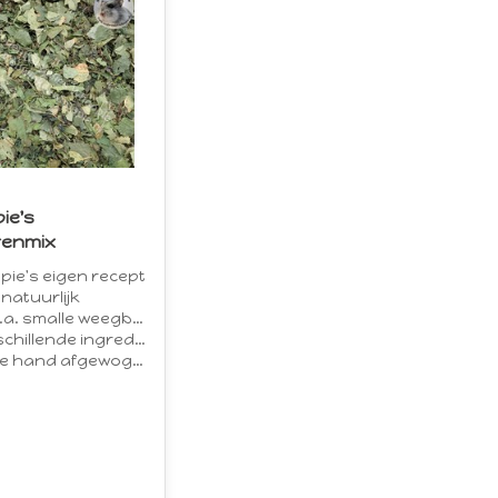
ie's
renmix
ie's eigen recept
natuurlijk
a. smalle weegbree
chillende ingrediënten
e hand afgewogen