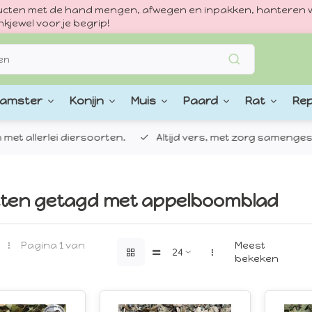
oducten met de hand mengen, afwegen en inpakken, hanteren w
kjewel voor je begrip!
amster
Konijn
Muis
Paard
Rat
Rep
 allerlei diersoorten.
Altijd vers, met zorg samengestel
ten getagd met appelboomblad
Pagina 1 van
Meest
bekeken