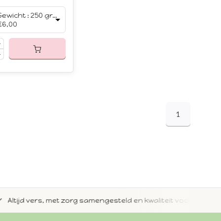
Gewicht : 250 gram
€6,00
1
jd vers, met zorg samengesteld en kwaliteit voorop.
Met 