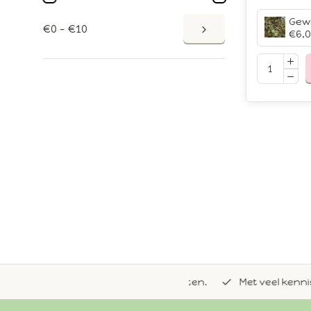
€0 - €10
€6,
de natuurlijke Whoopie-recepten.
Met veel kennis van 