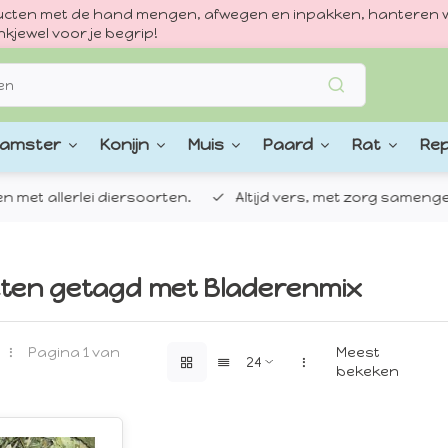
oducten met de hand mengen, afwegen en inpakken, hanteren w
kjewel voor je begrip!
amster
Konijn
Muis
Paard
Rat
Rep
 allerlei diersoorten.
Altijd vers, met zorg samengestel
ten getagd met Bladerenmix
Pagina 1 van
Meest
bekeken