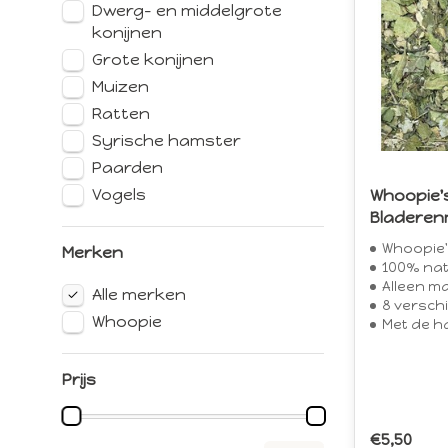
Dwerg- en middelgrote
konijnen
Grote konijnen
Muizen
Ratten
Syrische hamster
Paarden
Vogels
Whoopie'
Bladeren
Whoopie'
Merken
100% nat
Alleen m
Alle merken
8 verschill
Whoopie
Met de h
Prijs
€5,50