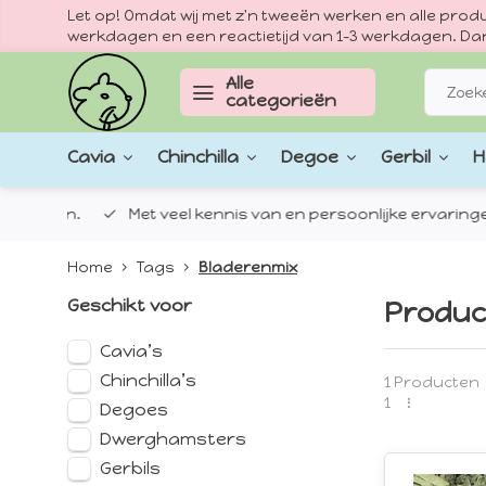
Let op! Omdat wij met z'n tweeën werken en alle pr
werkdagen en een reactietijd van 1–3 werkdagen. Dan
Alle
categorieën
Cavia
Chinchilla
Degoe
Gerbil
H
epten.
Met veel kennis van en persoonlijke ervaringen met
Home
Tags
Bladerenmix
Geschikt voor
Produc
Cavia’s
Chinchilla’s
1 Producten
1
Degoes
Dwerghamsters
Gerbils