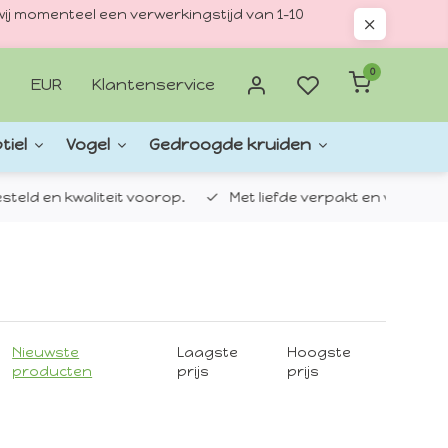
ij momenteel een verwerkingstijd van 1–10
0
EUR
Klantenservice
tiel
Vogel
Gedroogde kruiden
d en kwaliteit voorop.
Met liefde verpakt en verzonden.
Nieuwste
Laagste
Hoogste
producten
prijs
prijs