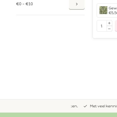
€0 - €10
€5,5
de natuurlijke Whoopie-recepten.
Met veel kennis van 