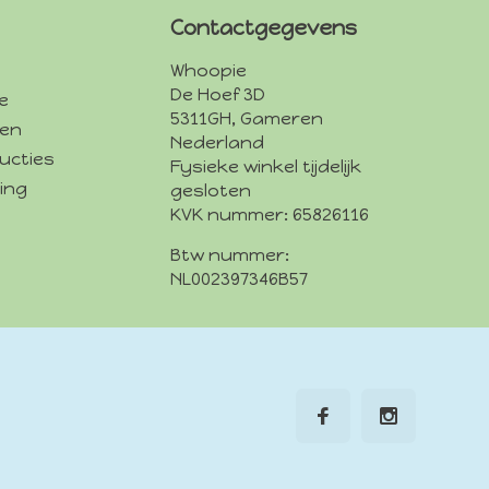
Contactgegevens
Whoopie
De Hoef 3D
e
5311GH, Gameren
den
Nederland
ucties
Fysieke winkel tijdelijk
ing
gesloten
KVK nummer: 65826116
Btw nummer:
NL002397346B57