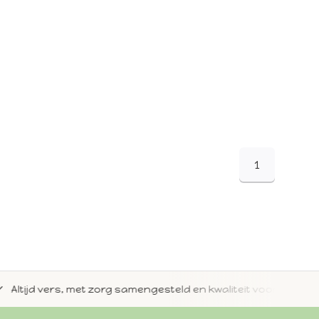
1
jd vers, met zorg samengesteld en kwaliteit voorop.
Met 