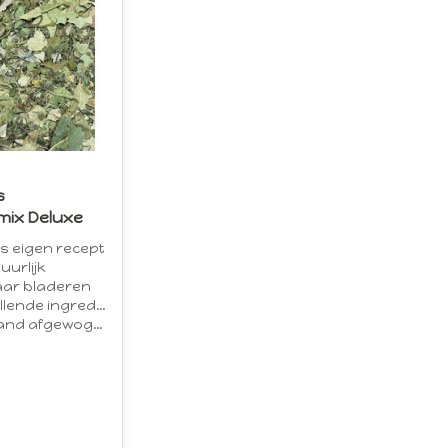
s
mix Deluxe
s eigen recept
uurlijk
aar bladeren
ende ingrediënten
and afgewogen