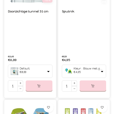
-22%
Doorzichtige tunnel 31 cm
Sputnik
€11,49
€6,59
€8,99
€4,95
Default
Kleur : Blauw met groen
€8,99
€4,95