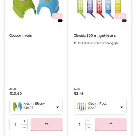
-9%
-41%
Cocoon huis
Classic 150 ml gekleurd
#000000, kleurkeuze mogelijk
€11,99
€4,19
€10,95
€2,49
Kleur : Blauw
Kleur : Rood
€10,95
€2,49