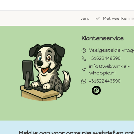
de natuurlijke Whoopie-recepten.
Met veel kennis van 
Klantenservice
Veelgestelde vra
+31622449590
info@webwinkel-
whoopie.nl
+31622449590
Meld je aan voor onze nieuwsbrief en ont