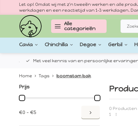
Let op! Omdat wij met z'n tweeën werken en alle pr
werkdagen en een reactietijd van 1–3 werkdagen. Dan
Alle
categorieën
Cavia
Chinchilla
Degoe
Gerbil
H
epten.
Met veel kennis van en persoonlijke ervaringen met
Home
Tags
boomstam bak
Prijs
Produc
0 Producten
€0 - €5
1