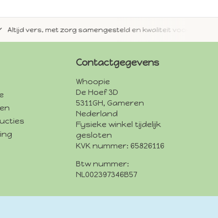
jd vers, met zorg samengesteld en kwaliteit voorop.
Met 
Contactgegevens
Whoopie
De Hoef 3D
e
5311GH, Gameren
den
Nederland
ucties
Fysieke winkel tijdelijk
ing
gesloten
KVK nummer: 65826116
Btw nummer:
NL002397346B57