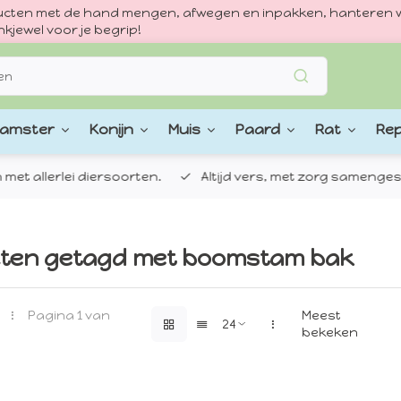
oducten met de hand mengen, afwegen en inpakken, hanteren w
kjewel voor je begrip!
amster
Konijn
Muis
Paard
Rat
Rep
 allerlei diersoorten.
Altijd vers, met zorg samengestel
ten getagd met boomstam bak
Pagina 1 van
Meest
bekeken