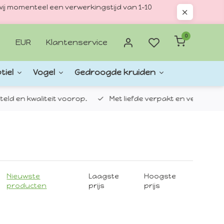
ij momenteel een verwerkingstijd van 1–10
0
EUR
Klantenservice
tiel
Vogel
Gedroogde kruiden
d en kwaliteit voorop.
Met liefde verpakt en verzonden.
Nieuwste
Laagste
Hoogste
producten
prijs
prijs