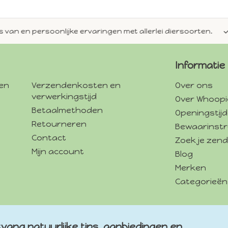
en persoonlijke ervaringen met allerlei diersoorten.
Alti
Informatie
gen
Verzendenkosten en
Over ons
verwerkingstijd
Over Whoopi
Betaalmethoden
Openingstij
Retourneren
Bewaarinstr
Contact
Zoek je zend
Mijn account
Blog
Merken
Categorieën
vang natuurlijke tips, aanbiedingen en