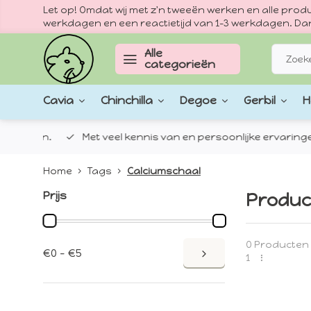
Let op! Omdat wij met z'n tweeën werken en alle pr
werkdagen en een reactietijd van 1–3 werkdagen. Dan
Alle
categorieën
Cavia
Chinchilla
Degoe
Gerbil
H
epten.
Met veel kennis van en persoonlijke ervaringen met
Home
Tags
Calciumschaal
Prijs
Produc
0 Producten
€0 - €5
1