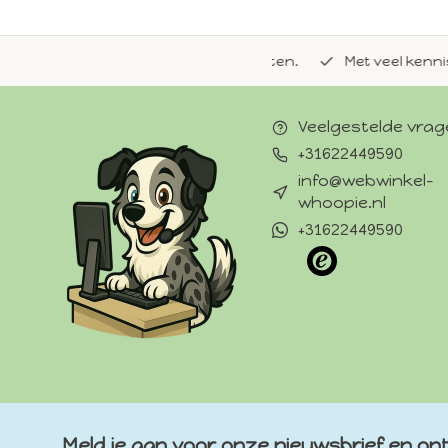
de natuurlijke Whoopie-recepten.
Met veel kennis van 
Veelgestelde vra
+31622449590
info@webwinkel-
whoopie.nl
+31622449590
Meld je aan voor onze nieuwsbrief en ont