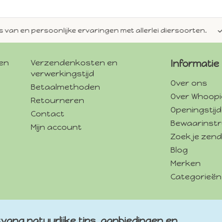
en persoonlijke ervaringen met allerlei diersoorten.
Alti
gen
Verzendenkosten en
Informatie
verwerkingstijd
Over ons
Betaalmethoden
Over Whoopi
Retourneren
Openingstij
Contact
Bewaarinstr
Mijn account
Zoek je zend
Blog
Merken
Categorieën
vang natuurlijke tips, aanbiedingen en