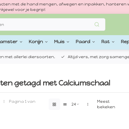
oducten met de hand mengen, afwegen en inpakken, hanteren w
kjewel voor je begrip!
amster
Konijn
Muis
Paard
Rat
Rep
 allerlei diersoorten.
Altijd vers, met zorg samengestel
ten getagd met Calciumschaal
Pagina 1 van
Meest
bekeken