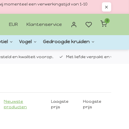
ij momenteel een verwerkingstijd van 1–10
0
EUR
Klantenservice
tiel
Vogel
Gedroogde kruiden
d en kwaliteit voorop.
Met liefde verpakt en verzonden.
Nieuwste
Laagste
Hoogste
producten
prijs
prijs