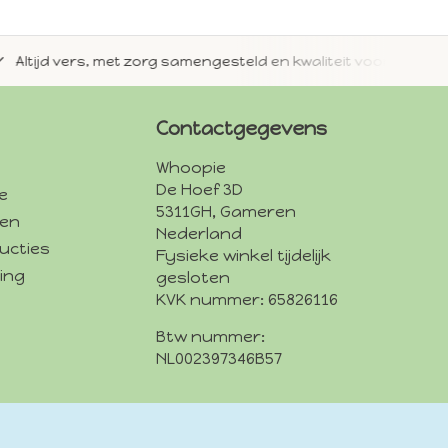
jd vers, met zorg samengesteld en kwaliteit voorop.
Met 
Contactgegevens
Whoopie
De Hoef 3D
e
5311GH, Gameren
den
Nederland
ucties
Fysieke winkel tijdelijk
ing
gesloten
KVK nummer: 65826116
Btw nummer:
NL002397346B57