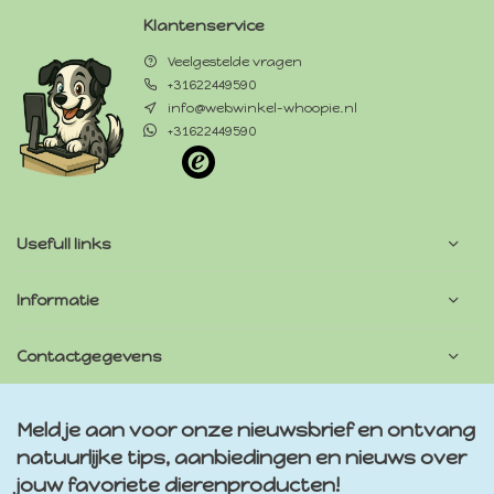
Klantenservice
Veelgestelde vragen
+31622449590
info@webwinkel-whoopie.nl
+31622449590
Usefull links
Informatie
Contactgegevens
Meld je aan voor onze nieuwsbrief en ontvang
natuurlijke tips, aanbiedingen en nieuws over
jouw favoriete dierenproducten!