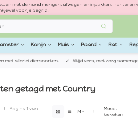
oducten met de hand mengen, afwegen en inpakken, hanteren w
kjewel voor je begrip!
amster
Konijn
Muis
Paard
Rat
Rep
 allerlei diersoorten.
Altijd vers, met zorg samengestel
ten getagd met Country
Pagina 1 van
Meest
bekeken