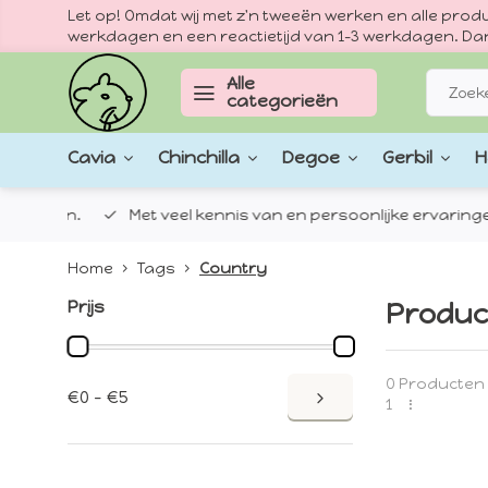
Let op! Omdat wij met z'n tweeën werken en alle pr
werkdagen en een reactietijd van 1–3 werkdagen. Dan
Alle
categorieën
Cavia
Chinchilla
Degoe
Gerbil
H
epten.
Met veel kennis van en persoonlijke ervaringen met
Home
Tags
Country
Prijs
Produc
0 Producten
€0 - €5
1