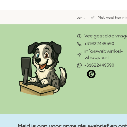
de natuurlijke Whoopie-recepten.
Met veel kennis van 
Veelgestelde vra
+31622449590
info@webwinkel-
whoopie.nl
+31622449590
Meld je aan voor onze nieuwsbrief en ont