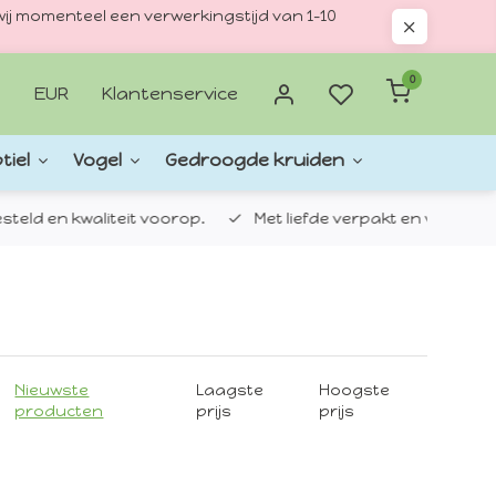
ij momenteel een verwerkingstijd van 1–10
0
EUR
Klantenservice
tiel
Vogel
Gedroogde kruiden
d en kwaliteit voorop.
Met liefde verpakt en verzonden.
Nieuwste
Laagste
Hoogste
producten
prijs
prijs