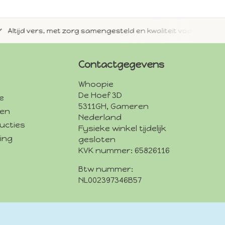
jd vers, met zorg samengesteld en kwaliteit voorop.
Met 
Contactgegevens
Whoopie
De Hoef 3D
e
5311GH, Gameren
den
Nederland
ucties
Fysieke winkel tijdelijk
ing
gesloten
KVK nummer: 65826116
Btw nummer:
NL002397346B57