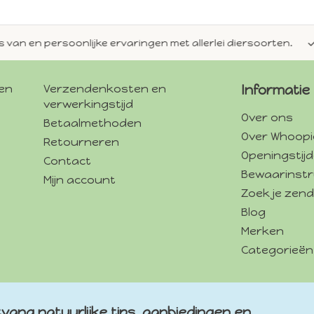
en persoonlijke ervaringen met allerlei diersoorten.
Alti
gen
Verzendenkosten en
Informatie
verwerkingstijd
Over ons
Betaalmethoden
Over Whoopi
Retourneren
Openingstij
Contact
Bewaarinstr
Mijn account
Zoek je zend
Blog
Merken
Categorieën
vang natuurlijke tips, aanbiedingen en