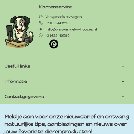
Klantenservice
Veelgestelde vragen
+31622449590
info@webwinkel-whoopie.nl
+31622449590
Usefull links
Informatie
Contactgegevens
Meld je aan voor onze nieuwsbrief en ontvang
natuurlijke tips, aanbiedingen en nieuws over
jouw favoriete dierenproducten!