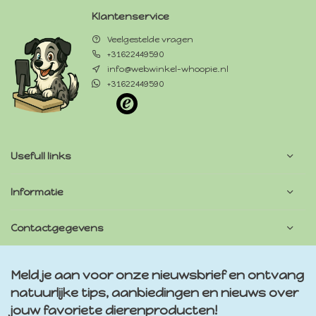
Klantenservice
Veelgestelde vragen
+31622449590
info@webwinkel-whoopie.nl
+31622449590
Usefull links
Informatie
Contactgegevens
Meld je aan voor onze nieuwsbrief en ontvang
natuurlijke tips, aanbiedingen en nieuws over
jouw favoriete dierenproducten!