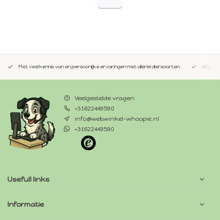
Met veel kennis van en persoonlijke ervaringen met allerlei diersoorten.
Altijd 
Veelgestelde vragen
+31622449590
info@webwinkel-whoopie.nl
+31622449590
Usefull links
Informatie