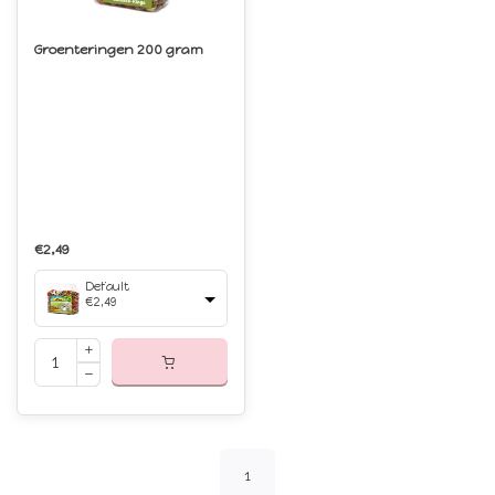
Groenteringen 200 gram
€2,49
Default
€2,49
1