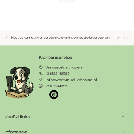
Met veel kennis van en persoonlijke ervaringen met allerlei diersoorten.
Altijd 
Klantenservice
Veelgestelde vragen
+31622449590
info@webwinkel-whoopie.nl
+31622449590
Usefull links
Informatie