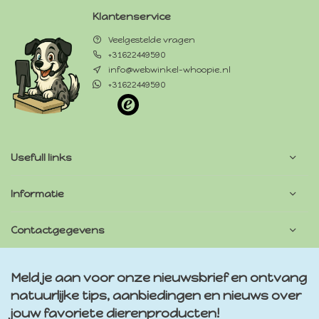
Klantenservice
Veelgestelde vragen
+31622449590
info@webwinkel-whoopie.nl
+31622449590
Usefull links
Informatie
Contactgegevens
Meld je aan voor onze nieuwsbrief en ontvang
natuurlijke tips, aanbiedingen en nieuws over
jouw favoriete dierenproducten!