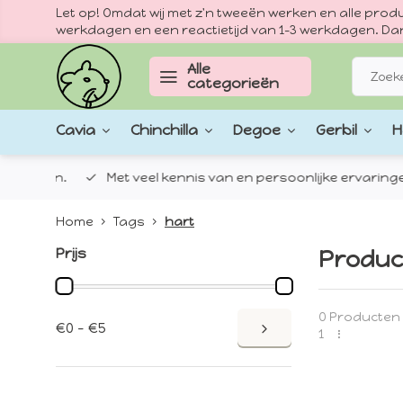
Let op! Omdat wij met z'n tweeën werken en alle pr
werkdagen en een reactietijd van 1–3 werkdagen. Dan
Alle
categorieën
Cavia
Chinchilla
Degoe
Gerbil
H
epten.
Met veel kennis van en persoonlijke ervaringen met
Home
Tags
hart
Prijs
Produc
0 Producten
€0 - €5
1