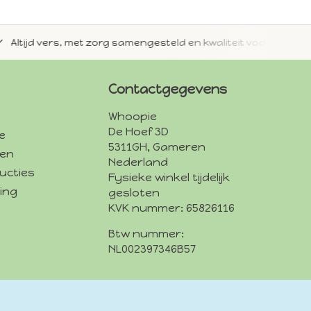
jd vers, met zorg samengesteld en kwaliteit voorop.
Met 
Contactgegevens
Whoopie
De Hoef 3D
e
5311GH, Gameren
den
Nederland
ucties
Fysieke winkel tijdelijk
ing
gesloten
KVK nummer: 65826116
Btw nummer:
NL002397346B57