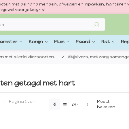
oducten met de hand mengen, afwegen en inpakken, hanteren w
kjewel voor je begrip!
amster
Konijn
Muis
Paard
Rat
Rep
 allerlei diersoorten.
Altijd vers, met zorg samengestel
ten getagd met hart
Pagina 1 van
Meest
bekeken