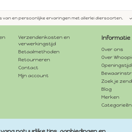
en persoonlijke ervaringen met allerlei diersoorten.
Alti
gen
Verzendenkosten en
Informatie
verwerkingstijd
Over ons
Betaalmethoden
Over Whoopi
Retourneren
Openingstij
Contact
Bewaarinstr
Mijn account
Zoek je zend
Blog
Merken
Categorieën
vang natuurlijke tips, aanbiedingen en