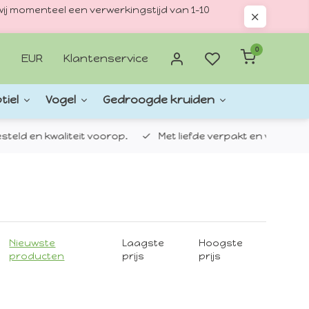
ij momenteel een verwerkingstijd van 1–10
0
EUR
Klantenservice
tiel
Vogel
Gedroogde kruiden
d en kwaliteit voorop.
Met liefde verpakt en verzonden.
Nieuwste
Laagste
Hoogste
producten
prijs
prijs