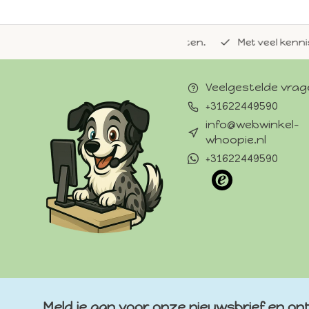
de natuurlijke Whoopie-recepten.
Met veel kennis van 
Veelgestelde vra
+31622449590
info@webwinkel-
whoopie.nl
+31622449590
Meld je aan voor onze nieuwsbrief en ont